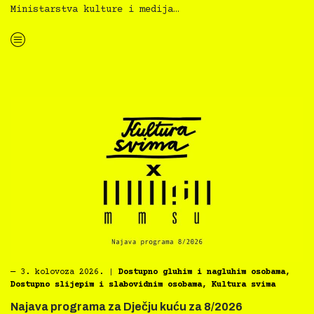
Ministarstva kulture i medija…
“Koke svima — inkluzivna Film svima x Kino Mediteran projekcija u Ljetnom kinu Bačvice”
―
3. kolovoza 2026.
|
Dostupno gluhim i nagluhim osobama
,
Dostupno slijepim i slabovidnim osobama
,
Kultura svima
Najava programa za Dječju kuću za 8/2026