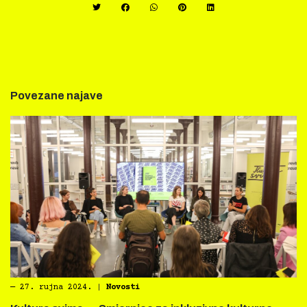
Povezane najave
―
27. rujna 2024.
|
Novosti