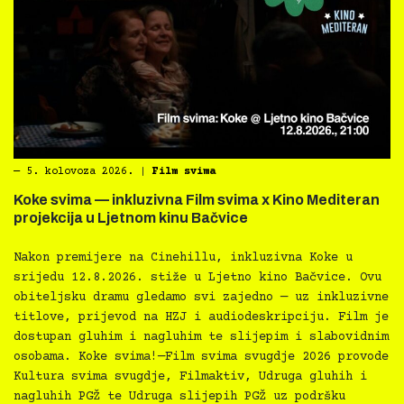
―
5. kolovoza 2026.
|
Film svima
Koke svima — inkluzivna Film svima x Kino Mediteran
projekcija u Ljetnom kinu Bačvice
Nakon premijere na Cinehillu, inkluzivna Koke u
srijedu 12.8.2026. stiže u Ljetno kino Bačvice. Ovu
obiteljsku dramu gledamo svi zajedno — uz inkluzivne
titlove, prijevod na HZJ i audiodeskripciju. Film je
dostupan gluhim i nagluhim te slijepim i slabovidnim
osobama. Koke svima!—Film svima svugdje 2026 provode
Kultura svima svugdje, Filmaktiv, Udruga gluhih i
nagluhih PGŽ te Udruga slijepih PGŽ uz podršku