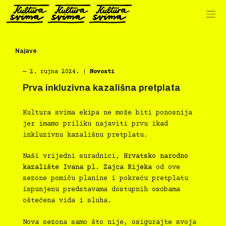
Preskoči
na
sadržaj
Najave
―
2. rujna 2024.
|
Novosti
Prva inkluzivna kazališna pretplata
Kultura svima ekipa ne može biti ponosnija
jer imamo priliku najaviti prvu ikad
inkluzivnu kazališnu pretplatu.
Naši vrijedni suradnici,
Hrvatsko narodno
kazalište Ivana pl. Zajca Rijeka
od ove
sezone pomiču planine i pokreću pretplatu
ispunjenu predstavama dostupnih osobama
oštećena vida i sluha.
Nova sezona samo što nije, osigurajte svoja