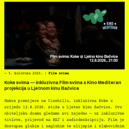
―
5. kolovoza 2026.
|
Film svima
Koke svima — inkluzivna Film svima x Kino Mediteran
projekcija u Ljetnom kinu Bačvice
Nakon premijere na Cinehillu, inkluzivna Koke u
srijedu 12.8.2026. stiže u Ljetno kino Bačvice. Ovu
obiteljsku dramu gledamo svi zajedno — uz inkluzivne
titlove, prijevod na HZJ i audiodeskripciju. Film je
dostupan gluhim i nagluhim te slijepim i slabovidnim