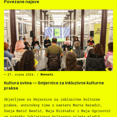
Povezane najave
―
27. rujna 2024.
|
Novosti
Kultura svima — Smjernice za inkluzivne kulturne
prakse
Objavljene su Smjernice za inkluzivne kulturne
prakse, autorskog tima u sastavu Marta Baradić,
Dunja Matić Benčić, Maja Krištafor i Maja Ogrizović
uz podršku Inkluzivnog kulturnog vijeća mladih