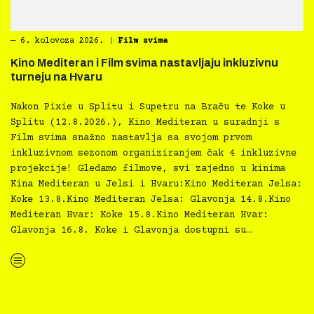
―
6. kolovoza 2026.
|
Film svima
Kino Mediteran i Film svima nastavljaju inkluzivnu
turneju na Hvaru
Nakon Pixie u Splitu i Supetru na Braču te Koke u
Splitu (12.8.2026.), Kino Mediteran u suradnji s
Film svima snažno nastavlja sa svojom prvom
inkluzivnom sezonom organiziranjem čak 4 inkluzivne
projekcije! Gledamo filmove, svi zajedno u kinima
Kina Mediteran u Jelsi i Hvaru:Kino Mediteran Jelsa:
Koke 13.8.Kino Mediteran Jelsa: Glavonja 14.8.Kino
Mediteran Hvar: Koke 15.8.Kino Mediteran Hvar:
Glavonja 16.8. Koke i Glavonja dostupni su…
“Kino Mediteran i Film svima nastavljaju inkluzivnu turneju na Hvaru”