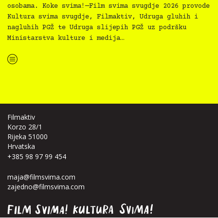
osobama. Koke svima!—Film svima svugdje 2026 provode
Kultura svima svugdje, Filmaktiv, Udruga gluhih i
nagluhih PGŽ te Udruga slijepih PGŽ uz podršku
Ministarstva kulture i medija…
“Koke svima — inkluzivna Film svima x Kino Mediteran projekcija u Ljetnom kinu Bačvice”
Filmaktiv
Korzo 28/1
Rijeka 51000
Hrvatska
+385 98 97 99 454
maja@filmsvima.com
zajedno@filmsvima.com