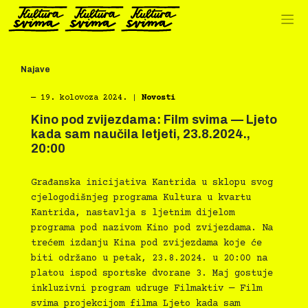
Preskoči
na
sadržaj
Najave
―
19. kolovoza 2024.
|
Novosti
Kino pod zvijezdama: Film svima — Ljeto
kada sam naučila letjeti, 23.8.2024.,
20:00
Građanska inicijativa Kantrida u sklopu svog
cjelogodišnjeg programa Kultura u kvartu
Kantrida, nastavlja s ljetnim dijelom
programa pod nazivom Kino pod zvijezdama. Na
trećem izdanju Kina pod zvijezdama koje će
biti održano u petak, 23.8.2024. u 20:00 na
platou ispod sportske dvorane 3. Maj gostuje
inkluzivni program udruge Filmaktiv — Film
svima projekcijom filma Ljeto kada sam