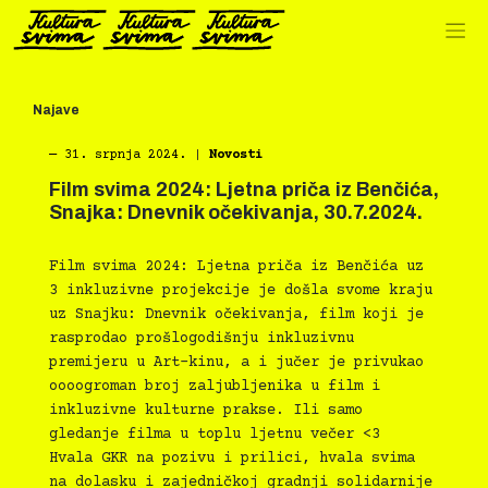
Preskoči
na
sadržaj
Najave
―
31. srpnja 2024.
|
Novosti
Film svima 2024: Ljetna priča iz Benčića,
Snajka: Dnevnik očekivanja, 30.7.2024.
Film svima 2024: Ljetna priča iz Benčića uz
3 inkluzivne projekcije je došla svome kraju
uz Snajku: Dnevnik očekivanja, film koji je
rasprodao prošlogodišnju inkluzivnu
premijeru u Art-kinu, a i jučer je privukao
oooogroman broj zaljubljenika u film i
inkluzivne kulturne prakse. Ili samo
gledanje filma u toplu ljetnu večer <3
Hvala GKR na pozivu i prilici, hvala svima
na dolasku i zajedničkoj gradnji solidarnije