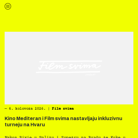
“Kultura svima — Smjernice za inkluzivne kulturne prakse”
―
6. kolovoza 2026.
|
Film svima
Kino Mediteran i Film svima nastavljaju inkluzivnu
turneju na Hvaru