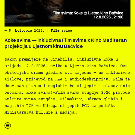
―
5. kolovoza 2026.
|
Film svima
Koke svima — inkluzivna Film svima x Kino Mediteran
projekcija u Ljetnom kinu Bačvice
Nakon premijere na Cinehillu, inkluzivna Koke u
srijedu 12.8.2026. stiže u Ljetno kino Bačvice. Ovu
obiteljsku dramu gledamo svi zajedno — uz inkluzivne
titlove, prijevod na HZJ i audiodeskripciju. Film je
dostupan gluhim i nagluhim te slijepim i slabovidnim
osobama. Koke svima!—Film svima svugdje 2026 provode
Kultura svima svugdje, Filmaktiv, Udruga gluhih i
nagluhih PGŽ te Udruga slijepih PGŽ uz podršku
Ministarstva kulture i medija…
“Koke svima — inkluzivna Film svima x Kino Mediteran projekcija u Ljetnom kinu Bačvice”