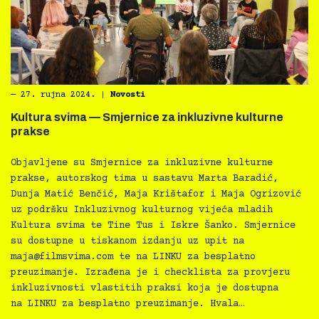
―
27. rujna 2024.
|
Novosti
Kultura svima — Smjernice za inkluzivne kulturne
prakse
Objavljene su Smjernice za inkluzivne kulturne
prakse, autorskog tima u sastavu Marta Baradić,
Dunja Matić Benčić, Maja Krištafor i Maja Ogrizović
uz podršku Inkluzivnog kulturnog vijeća mladih
Kultura svima te Tine Tus i Iskre Šanko. Smjernice
su dostupne u tiskanom izdanju uz upit na
maja@filmsvima.com
te na LINKU za besplatno
preuzimanje. Izrađena je i checklista za provjeru
inkluzivnosti vlastitih praksi koja je dostupna
na LINKU za besplatno preuzimanje. Hvala…