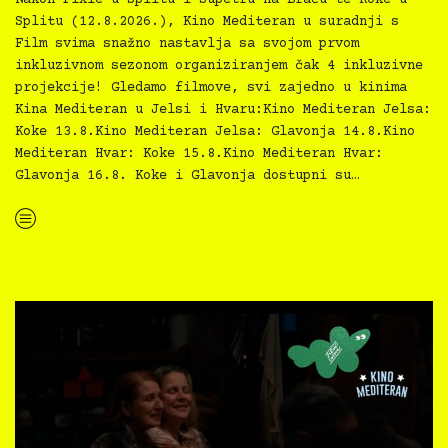
Nakon Pixie u Splitu i Supetru na Braču te Koke u
Splitu (12.8.2026.), Kino Mediteran u suradnji s
Film svima snažno nastavlja sa svojom prvom
inkluzivnom sezonom organiziranjem čak 4 inkluzivne
projekcije! Gledamo filmove, svi zajedno u kinima
Kina Mediteran u Jelsi i Hvaru:Kino Mediteran Jelsa:
Koke 13.8.Kino Mediteran Jelsa: Glavonja 14.8.Kino
Mediteran Hvar: Koke 15.8.Kino Mediteran Hvar:
Glavonja 16.8. Koke i Glavonja dostupni su…
“Kino Mediteran i Film svima nastavljaju inkluzivnu turneju na Hvaru”