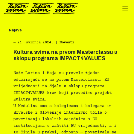
Preskoči
na
sadržaj
Najave
―
21. svibnja 2024.
|
Novosti
Kultura svima na prvom Masterclassu u
sklopu programa IMPACT4VALUES
Naše Larisa i Maja su provele tjedan
educirajući se na prvom Masterclassu: EU
vrijednosti na djelu u sklopu programa
IMPACT4VALUES kroz koji provodimo projekt
Kultura svima.
U Medulinu smo s kolegicama i kolegama iz
Hrvatske i Slovenije intenzivno učile o
povezivanju lokalnih zajednica s EU
institucijama u zaštiti EU vrijednosti, a i
to činile u praksi, odnosno — povezivale se