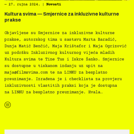
―
27. rujna 2024.
|
Novosti
Kultura svima — Smjernice za inkluzivne kulturne
prakse
Objavljene su Smjernice za inkluzivne kulturne
prakse, autorskog tima u sastavu Marta Baradić,
Dunja Matić Benčić, Maja Krištafor i Maja Ogrizović
uz podršku Inkluzivnog kulturnog vijeća mladih
Kultura svima te Tine Tus i Iskre Šanko. Smjernice
su dostupne u tiskanom izdanju uz upit na
maja@filmsvima.com
te na LINKU za besplatno
preuzimanje. Izrađena je i checklista za provjeru
inkluzivnosti vlastitih praksi koja je dostupna
na LINKU za besplatno preuzimanje. Hvala…
“Kultura svima — Smjernice za inkluzivne kulturne prakse”