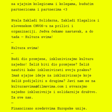
sa sjajnim kolegicama i kolegama, budućim
partnericama i partnerima <3
Hvala Zakladi Solidarna, Zakladi Slagalica i
slovenskom CNVOS-u na prilici i
organizaciji. Jedva čekamo nastavak, a do
tada — Kultura svima!
—
Kultura svima!
—
Budi dio promjene, inkluzivirajmo kulturu
zajedno! Želiš biti dio promjene? Želiš
naučiti kako inkluzivirati svoju praksu?
Imaš sjajne ideje za inkluziviranje koje
želiš podijeliti s drugima? Javi nam se na
kulturasvima@filmsvima.com
i stvarajmo
zajedno inkluzivnije i solidarnije društvo.
Za sve nas.
—
Financirano sredstvima Europske unije.