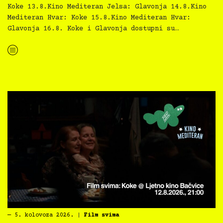
Koke 13.8.Kino Mediteran Jelsa: Glavonja 14.8.Kino
Mediteran Hvar: Koke 15.8.Kino Mediteran Hvar:
Glavonja 16.8. Koke i Glavonja dostupni su…
“Kino Mediteran i Film svima nastavljaju inkluzivnu turneju na Hvaru”
―
5. kolovoza 2026.
|
Film svima