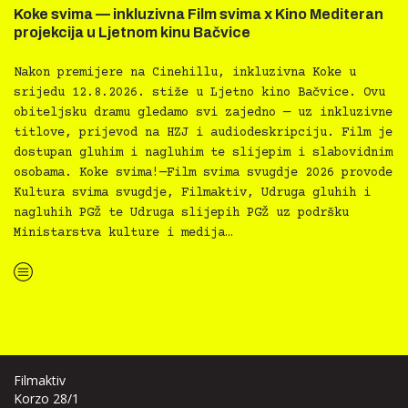
Koke svima — inkluzivna Film svima x Kino Mediteran
projekcija u Ljetnom kinu Bačvice
Nakon premijere na Cinehillu, inkluzivna Koke u
srijedu 12.8.2026. stiže u Ljetno kino Bačvice. Ovu
obiteljsku dramu gledamo svi zajedno — uz inkluzivne
titlove, prijevod na HZJ i audiodeskripciju. Film je
dostupan gluhim i nagluhim te slijepim i slabovidnim
osobama. Koke svima!—Film svima svugdje 2026 provode
Kultura svima svugdje, Filmaktiv, Udruga gluhih i
nagluhih PGŽ te Udruga slijepih PGŽ uz podršku
Ministarstva kulture i medija…
“Koke svima — inkluzivna Film svima x Kino Mediteran projekcija u Ljetnom kinu Bačvice”
Filmaktiv
Korzo 28/1