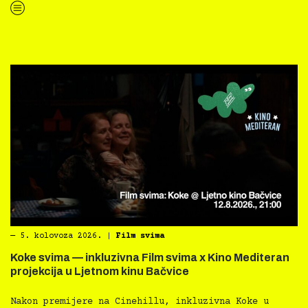
“Kino Mediteran i Film svima nastavljaju inkluzivnu turneju na Hvaru”
―
5. kolovoza 2026.
|
Film svima
Koke svima — inkluzivna Film svima x Kino Mediteran
projekcija u Ljetnom kinu Bačvice
Nakon premijere na Cinehillu, inkluzivna Koke u