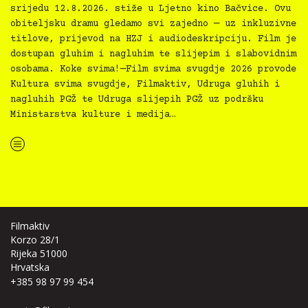
srijedu 12.8.2026. stiže u Ljetno kino Bačvice. Ovu
obiteljsku dramu gledamo svi zajedno — uz inkluzivne
titlove, prijevod na HZJ i audiodeskripciju. Film je
dostupan gluhim i nagluhim te slijepim i slabovidnim
osobama. Koke svima!—Film svima svugdje 2026 provode
Kultura svima svugdje, Filmaktiv, Udruga gluhih i
nagluhih PGŽ te Udruga slijepih PGŽ uz podršku
Ministarstva kulture i medija…
“Koke svima — inkluzivna Film svima x Kino Mediteran projekcija u Ljetnom kinu Bačvice”
Filmaktiv
Korzo 28/1
Rijeka 51000
Hrvatska
+385 98 97 99 454