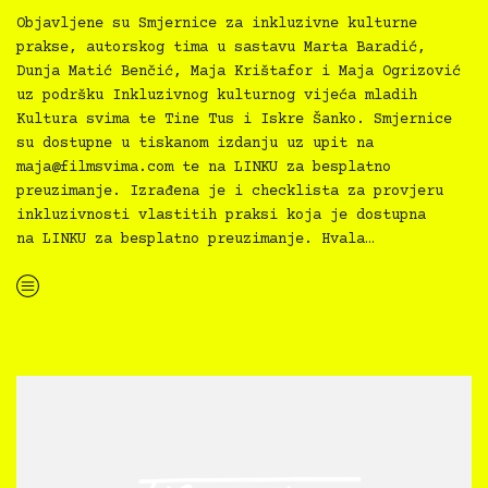
Objavljene su Smjernice za inkluzivne kulturne
prakse, autorskog tima u sastavu Marta Baradić,
Dunja Matić Benčić, Maja Krištafor i Maja Ogrizović
uz podršku Inkluzivnog kulturnog vijeća mladih
Kultura svima te Tine Tus i Iskre Šanko. Smjernice
su dostupne u tiskanom izdanju uz upit na
maja@filmsvima.com
te na LINKU za besplatno
preuzimanje. Izrađena je i checklista za provjeru
inkluzivnosti vlastitih praksi koja je dostupna
na LINKU za besplatno preuzimanje. Hvala…
“Kultura svima — Smjernice za inkluzivne kulturne prakse”