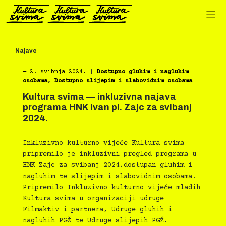
Preskoči
na
sadržaj
Najave
―
2. svibnja 2024.
|
Dostupno gluhim i nagluhim
osobama
,
Dostupno slijepim i slabovidnim osobama
Kultura svima — inkluzivna najava
programa HNK Ivan pl. Zajc za svibanj
2024.
Inkluzivno kulturno vijeće Kultura svima
pripremilo je inkluzivni pregled programa u
HNK Zajc za svibanj 2024.dostupan gluhim i
nagluhim te slijepim i slabovidnim osobama.
Pripremilo Inkluzivno kulturno vijeće mladih
Kultura svima u organizaciji udruge
Filmaktiv i partnera, Udruge gluhih i
nagluhih PGŽ te Udruge slijepih PGŽ.