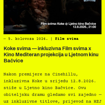
―
5. kolovoza 2026.
|
Film svima
Koke svima — inkluzivna Film svima x
Kino Mediteran projekcija u Ljetnom kinu
Bačvice
Nakon premijere na Cinehillu,
inkluzivna Koke u srijedu 12.8.2026.
stiže u Ljetno kino Bačvice. Ovu
obiteljsku dramu gledamo svi zajedno —
uz inkluzivne titlove, prijevod na HZJ