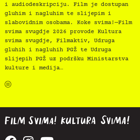
i audiodeskripciju. Film je dostupan
gluhim i nagluhim te slijepim i
slabovidnim osobama. Koke svima!—Film
svima svugdje 2026 provode Kultura
svima svugdje, Filmaktiv, Udruga
gluhih i nagluhih PGŽ te Udruga
slijepih PGŽ uz podršku Ministarstva
kulture i medija…
“Koke svima — inkluzivna Film svima x Kino Mediteran projekcija u Ljetnom kinu Bačvice”