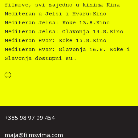
filmove, svi zajedno u kinima Kina
Mediteran u Jelsi i Hvaru:Kino
Mediteran Jelsa: Koke 13.8.Kino
Mediteran Jelsa: Glavonja 14.8.Kino
Mediteran Hvar: Koke 15.8.Kino
Mediteran Hvar: Glavonja 16.8. Koke i
Glavonja dostupni su…
“Kino Mediteran i Film svima nastavljaju inkluzivnu turneju na Hvaru”
+385 98 97 99 454
maja@filmsvima.com