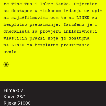
te Tine Tus i Iskre Šanko. Smjernice
su dostupne u tiskanom izdanju uz upit
na
maja@filmsvima.com
te na LINKU za
besplatno preuzimanje. Izrađena je i
checklista za provjeru inkluzivnosti
vlastitih praksi koja je dostupna
na LINKU za besplatno preuzimanje.
Hvala…
“Kultura svima — Smjernice za inkluzivne kulturne prakse”
Filmaktiv
Korzo 28/1
Rijeka 51000