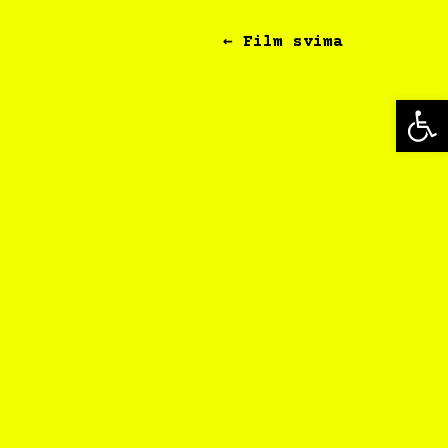
← Film svima
Op