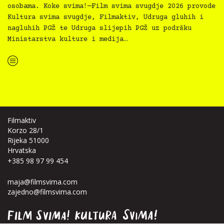
osobama. Koke svima!—Film svima svugdje 2026 provode
Kultura svima svugdje, Filmaktiv, Udruga gluhih i
nagluhih PGŽ te Udruga slijepih PGŽ uz podršku
Ministarstva kulture i medija…
“Koke svima — inkluzivna Film svima x Kino Mediteran projekcija u Ljetnom kinu Bačvice”
Filmaktiv
Korzo 28/1
Rijeka 51000
Hrvatska
+385 98 97 99 454
maja@filmsvima.com
zajedno@filmsvima.com