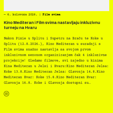
―
6. kolovoza 2026.
|
Film svima
Kino Mediteran i Film svima nastavljaju inkluzivnu
turneju na Hvaru
Nakon Pixie u Splitu i Supetru na Braču te Koke u
Splitu (12.8.2026.), Kino Mediteran u suradnji s
Film svima snažno nastavlja sa svojom prvom
inkluzivnom sezonom organiziranjem čak 4 inkluzivne
projekcije! Gledamo filmove, svi zajedno u kinima
Kina Mediteran u Jelsi i Hvaru:Kino Mediteran Jelsa:
Koke 13.8.Kino Mediteran Jelsa: Glavonja 14.8.Kino
Mediteran Hvar: Koke 15.8.Kino Mediteran Hvar:
Glavonja 16.8. Koke i Glavonja dostupni su…
“Kino Mediteran i Film svima nastavljaju inkluzivnu turneju na Hvaru”