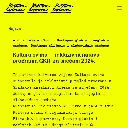
Preskoči
na
sadržaj
Najave
―
4. siječnja 2024.
|
Dostupno gluhim i nagluhim
osobama
,
Dostupno slijepim i slabovidnim osobama
Kultura svima — inkluzivna najava
programa GKRi za siječanj 2024.
Inkluzivno kulturno vijeće Kultura svima
pripremilo je inkluzivni pregled programa u
Gradskoj knjižnici Rijeka za siječanj 2024.
dostupan gluhim i nagluhim te slijepim i
slabovidnim osobama.
Pripremilo Inkluzivno kulturno vijeće mladih
Kultura svima u organizaciji udruge
Filmaktiv i partnera, Udruge gluhih i
nagluhih PGŽ te Udruge slijepih PGŽ.