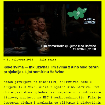
―
5. kolovoza 2026.
|
Film svima
Koke svima — inkluzivna Film svima x Kino Mediteran
projekcija u Ljetnom kinu Bačvice
Nakon premijere na Cinehillu, inkluzivna Koke u
srijedu 12.8.2026. stiže u Ljetno kino Bačvice. Ovu
obiteljsku dramu gledamo svi zajedno — uz inkluzivne
titlove, prijevod na HZJ i audiodeskripciju. Film je
dostupan gluhim i nagluhim te slijepim i slabovidnim