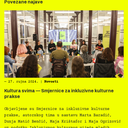
Povezane najave
―
27. rujna 2024.
|
Novosti
Kultura svima — Smjernice za inkluzivne kulturne
prakse
Objavljene su Smjernice za inkluzivne kulturne
prakse, autorskog tima u sastavu Marta Baradić,
Dunja Matić Benčić, Maja Krištafor i Maja Ogrizović
uz podršku Inkluzivnog kulturnog vijeća mladih