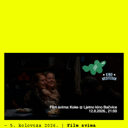
―
5. kolovoza 2026.
|
Film svima