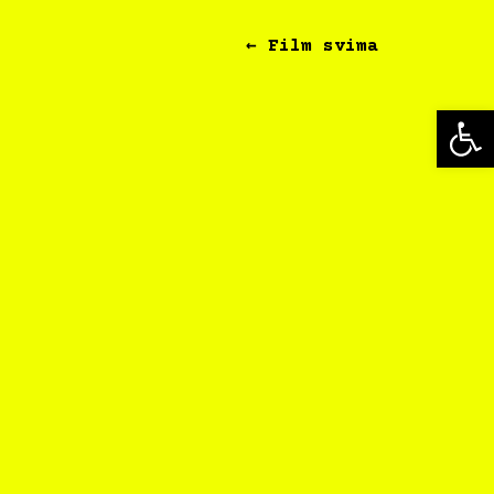
← Film svima
Op