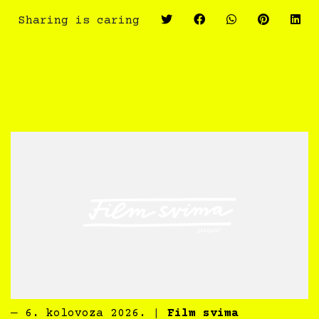
Sharing is caring
―
6. kolovoza 2026.
|
Film svima