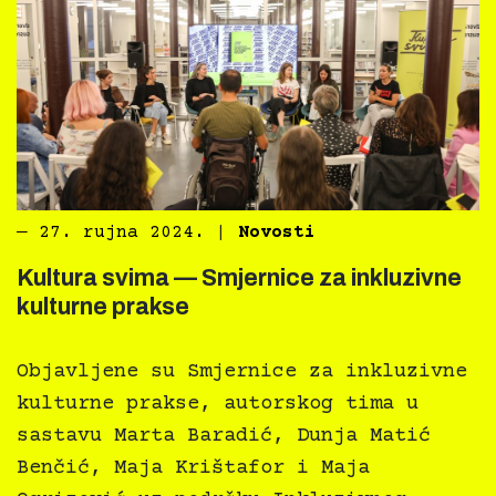
―
27. rujna 2024.
|
Novosti
Kultura svima — Smjernice za inkluzivne
kulturne prakse
Objavljene su Smjernice za inkluzivne
kulturne prakse, autorskog tima u
sastavu Marta Baradić, Dunja Matić
Benčić, Maja Krištafor i Maja