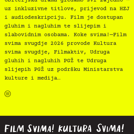
obiteljsku dramu gledamo svi zajedno —
uz inkluzivne titlove, prijevod na HZJ
i audiodeskripciju. Film je dostupan
gluhim i nagluhim te slijepim i
slabovidnim osobama. Koke svima!—Film
svima svugdje 2026 provode Kultura
svima svugdje, Filmaktiv, Udruga
gluhih i nagluhih PGŽ te Udruga
slijepih PGŽ uz podršku Ministarstva
kulture i medija…
“Koke svima — inkluzivna Film svima x Kino Mediteran projekcija u Ljetnom kinu Bačvice”