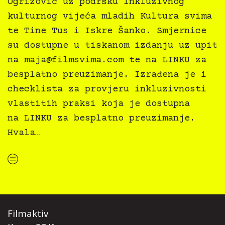
Ogrizović uz podršku Inkluzivnog
kulturnog vijeća mladih Kultura svima
te Tine Tus i Iskre Šanko. Smjernice
su dostupne u tiskanom izdanju uz upit
na
maja@filmsvima.com
te na LINKU za
besplatno preuzimanje. Izrađena je i
checklista za provjeru inkluzivnosti
vlastitih praksi koja je dostupna
na LINKU za besplatno preuzimanje.
Hvala…
“Kultura svima — Smjernice za inkluzivne kulturne prakse”
Filmaktiv