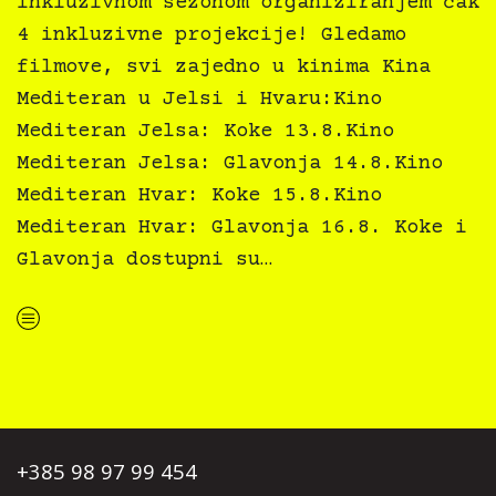
inkluzivnom sezonom organiziranjem čak
4 inkluzivne projekcije! Gledamo
filmove, svi zajedno u kinima Kina
Mediteran u Jelsi i Hvaru:Kino
Mediteran Jelsa: Koke 13.8.Kino
Mediteran Jelsa: Glavonja 14.8.Kino
Mediteran Hvar: Koke 15.8.Kino
Mediteran Hvar: Glavonja 16.8. Koke i
Glavonja dostupni su…
“Kino Mediteran i Film svima nastavljaju inkluzivnu turneju na Hvaru”
+385 98 97 99 454