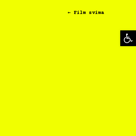
← Film svima
Op