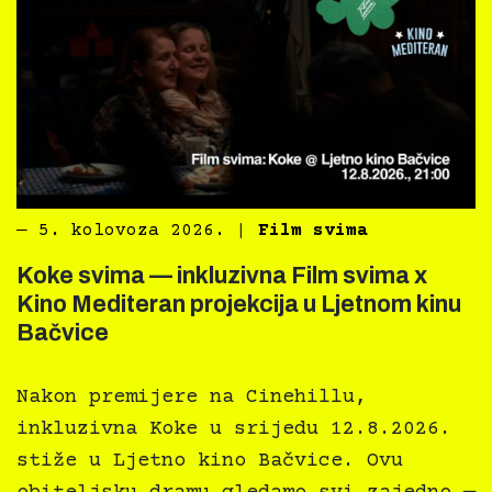
―
5. kolovoza 2026.
|
Film svima
Koke svima — inkluzivna Film svima x
Kino Mediteran projekcija u Ljetnom kinu
Bačvice
Nakon premijere na Cinehillu,
inkluzivna Koke u srijedu 12.8.2026.
stiže u Ljetno kino Bačvice. Ovu