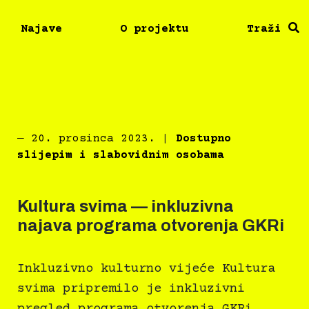
Najave
O projektu
Traži
―
20. prosinca 2023.
|
Dostupno
slijepim i slabovidnim osobama
Kultura svima — inkluzivna
najava programa otvorenja GKRi
Inkluzivno kulturno vijeće Kultura
svima pripremilo je inkluzivni
pregled programa otvorenja GKRi