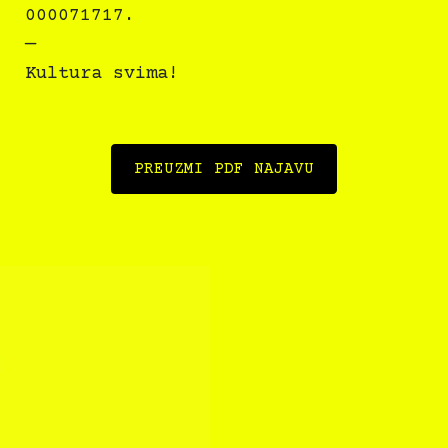
000071717.
—
Kultura svima!
PREUZMI PDF NAJAVU