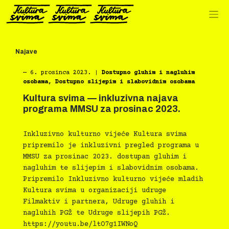
Preskoči
na
sadržaj
Najave
―
6. prosinca 2023.
|
Dostupno gluhim i nagluhim
osobama
,
Dostupno slijepim i slabovidnim osobama
Kultura svima — inkluzivna najava
programa MMSU za prosinac 2023.
Inkluzivno kulturno vijeće Kultura svima
pripremilo je inkluzivni pregled programa u
MMSU za prosinac 2023. dostupan gluhim i
nagluhim te slijepim i slabovidnim osobama.
Pripremilo Inkluzivno kulturno vijeće mladih
Kultura svima u organizaciji udruge
Filmaktiv i partnera, Udruge gluhih i
nagluhih PGŽ te Udruge slijepih PGŽ.
https://youtu.be/ltO7g1IWNoQ