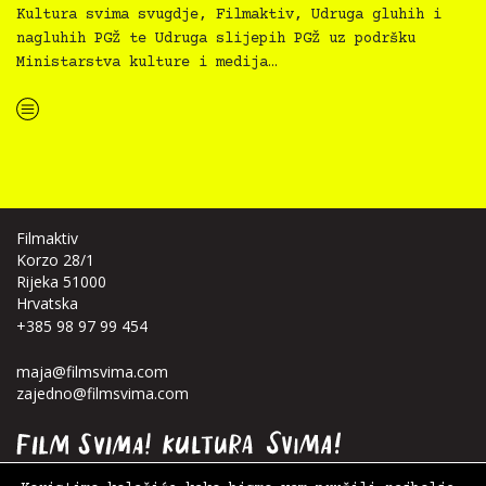
Kultura svima svugdje, Filmaktiv, Udruga gluhih i
nagluhih PGŽ te Udruga slijepih PGŽ uz podršku
Ministarstva kulture i medija…
“Koke svima — inkluzivna Film svima x Kino Mediteran projekcija u Ljetnom kinu Bačvice”
Filmaktiv
Korzo 28/1
Rijeka 51000
Hrvatska
+385 98 97 99 454
maja@filmsvima.com
zajedno@filmsvima.com