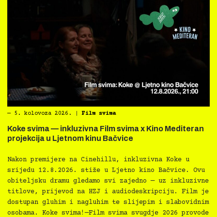
―
5. kolovoza 2026.
|
Film svima
Koke svima — inkluzivna Film svima x Kino Mediteran
projekcija u Ljetnom kinu Bačvice
Nakon premijere na Cinehillu, inkluzivna Koke u
srijedu 12.8.2026. stiže u Ljetno kino Bačvice. Ovu
obiteljsku dramu gledamo svi zajedno — uz inkluzivne
titlove, prijevod na HZJ i audiodeskripciju. Film je
dostupan gluhim i nagluhim te slijepim i slabovidnim
osobama. Koke svima!—Film svima svugdje 2026 provode