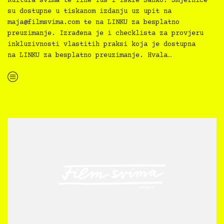
Kultura svima te Tine Tus i Iskre Šanko. Smjernice
su dostupne u tiskanom izdanju uz upit na
maja@filmsvima.com
te na LINKU za besplatno
preuzimanje. Izrađena je i checklista za provjeru
inkluzivnosti vlastitih praksi koja je dostupna
na LINKU za besplatno preuzimanje. Hvala…
“Kultura svima — Smjernice za inkluzivne kulturne prakse”