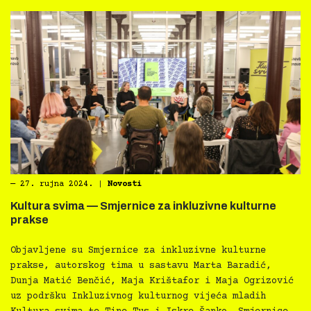
―
27. rujna 2024.
|
Novosti
Kultura svima — Smjernice za inkluzivne kulturne
prakse
Objavljene su Smjernice za inkluzivne kulturne
prakse, autorskog tima u sastavu Marta Baradić,
Dunja Matić Benčić, Maja Krištafor i Maja Ogrizović
uz podršku Inkluzivnog kulturnog vijeća mladih