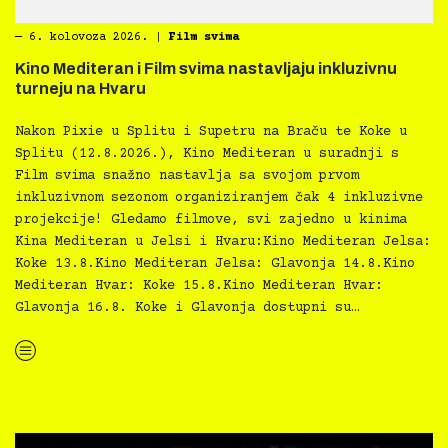
―
6. kolovoza 2026.
|
Film svima
Kino Mediteran i Film svima nastavljaju inkluzivnu
turneju na Hvaru
Nakon Pixie u Splitu i Supetru na Braču te Koke u
Splitu (12.8.2026.), Kino Mediteran u suradnji s
Film svima snažno nastavlja sa svojom prvom
inkluzivnom sezonom organiziranjem čak 4 inkluzivne
projekcije! Gledamo filmove, svi zajedno u kinima
Kina Mediteran u Jelsi i Hvaru:Kino Mediteran Jelsa:
Koke 13.8.Kino Mediteran Jelsa: Glavonja 14.8.Kino
Mediteran Hvar: Koke 15.8.Kino Mediteran Hvar:
Glavonja 16.8. Koke i Glavonja dostupni su…
“Kino Mediteran i Film svima nastavljaju inkluzivnu turneju na Hvaru”