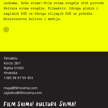
osobama. Koke svima!—Film svima svugdje 2026 provode
Kultura svima svugdje, Filmaktiv, Udruga gluhih i
nagluhih PGŽ te Udruga slijepih PGŽ uz podršku
Ministarstva kulture i medija…
“Koke svima — inkluzivna Film svima x Kino Mediteran projekcija u Ljetnom kinu Bačvice”
Filmaktiv
Korzo 28/1
Rijeka 51000
Hrvatska
+385 98 97 99 454
maja@filmsvima.com
zajedno@filmsvima.com