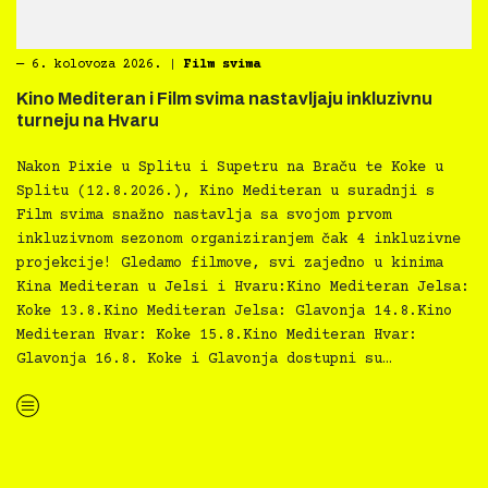
―
6. kolovoza 2026.
|
Film svima
Kino Mediteran i Film svima nastavljaju inkluzivnu
turneju na Hvaru
Nakon Pixie u Splitu i Supetru na Braču te Koke u
Splitu (12.8.2026.), Kino Mediteran u suradnji s
Film svima snažno nastavlja sa svojom prvom
inkluzivnom sezonom organiziranjem čak 4 inkluzivne
projekcije! Gledamo filmove, svi zajedno u kinima
Kina Mediteran u Jelsi i Hvaru:Kino Mediteran Jelsa:
Koke 13.8.Kino Mediteran Jelsa: Glavonja 14.8.Kino
Mediteran Hvar: Koke 15.8.Kino Mediteran Hvar:
Glavonja 16.8. Koke i Glavonja dostupni su…
“Kino Mediteran i Film svima nastavljaju inkluzivnu turneju na Hvaru”