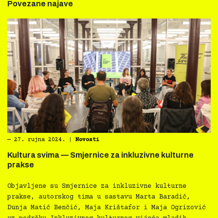
Povezane najave
―
27. rujna 2024.
|
Novosti
Kultura svima — Smjernice za inkluzivne kulturne
prakse
Objavljene su Smjernice za inkluzivne kulturne
prakse, autorskog tima u sastavu Marta Baradić,
Dunja Matić Benčić, Maja Krištafor i Maja Ogrizović