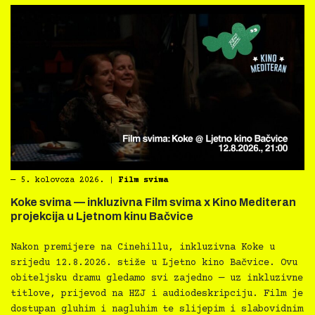
―
5. kolovoza 2026.
|
Film svima
Koke svima — inkluzivna Film svima x Kino Mediteran
projekcija u Ljetnom kinu Bačvice
Nakon premijere na Cinehillu, inkluzivna Koke u
srijedu 12.8.2026. stiže u Ljetno kino Bačvice. Ovu
obiteljsku dramu gledamo svi zajedno — uz inkluzivne
titlove, prijevod na HZJ i audiodeskripciju. Film je
dostupan gluhim i nagluhim te slijepim i slabovidnim