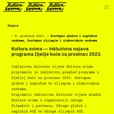
Preskoči
na
sadržaj
Najave
―
8. prosinca 2023.
|
Dostupno gluhim i nagluhim
osobama
,
Dostupno slijepim i slabovidnim osobama
Kultura svima — inkluzivna najava
programa Dječje kuće za prosinac 2023.
Inkluzivno kulturno vijeće Kultura svima
pripremilo je inkluzivni pregled programa u
Dječjoj kući za prosinac 2023. dostupan
gluhim i nagluhim te slijepim i slabovidnim
osobama.
Pripremilo Inkluzivno kulturno vijeće mladih
Kultura svima u organizaciji udruge
Filmaktiv i partnera, Udruge gluhih i
nagluhih PGŽ te Udruge slijepih PGŽ.