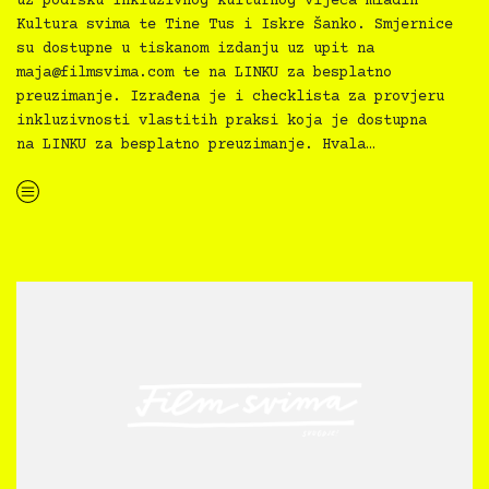
uz podršku Inkluzivnog kulturnog vijeća mladih
Kultura svima te Tine Tus i Iskre Šanko. Smjernice
su dostupne u tiskanom izdanju uz upit na
maja@filmsvima.com
te na LINKU za besplatno
preuzimanje. Izrađena je i checklista za provjeru
inkluzivnosti vlastitih praksi koja je dostupna
na LINKU za besplatno preuzimanje. Hvala…
“Kultura svima — Smjernice za inkluzivne kulturne prakse”