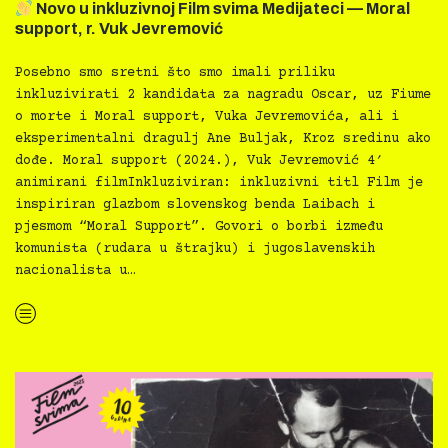
Novo u inkluzivnoj Film svima Medijateci — Moral
support, r. Vuk Jevremović
Posebno smo sretni što smo imali priliku
inkluzivirati 2 kandidata za nagradu Oscar, uz Fiume
o morte i Moral support, Vuka Jevremovića, ali i
eksperimentalni dragulj Ane Buljak, Kroz sredinu ako
dođe. Moral support (2024.), Vuk Jevremović 4′
animirani filmInkluziviran: inkluzivni titl Film je
inspiriran glazbom slovenskog benda Laibach i
pjesmom “Moral Support”. Govori o borbi između
komunista (rudara u štrajku) i jugoslavenskih
nacionalista u…
“
Novo u inkluzivnoj Film svima Medijateci — Moral support, r. Vuk Jevremović”