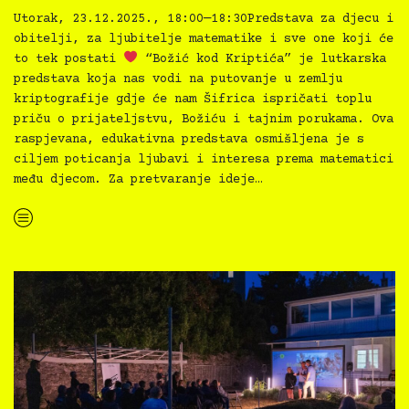
Utorak, 23.12.2025., 18:00—18:30Predstava za djecu i
obitelji, za ljubitelje matematike i sve one koji će
to tek postati
“Božić kod Kriptića” je lutkarska
predstava koja nas vodi na putovanje u zemlju
kriptografije gdje će nam Šifrica ispričati toplu
priču o prijateljstvu, Božiću i tajnim porukama. Ova
raspjevana, edukativna predstava osmišljena je s
ciljem poticanja ljubavi i interesa prema matematici
među djecom. Za pretvaranje ideje…
“Kazalište svima: Božić kod Kriptića”