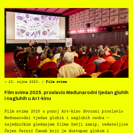
―
25. rujna 2025.
|
Film svima
Film svima 2025. proslavio Međunarodni tjedan gluhih
i nagluhih u Art-kinu
Film svima 2025 u punoj Art-kino dvorani proslavio
Međunarodni tjedan gluhih i nagluhih osoba —
zajedničkim gledanjem filma Zečji nasip, redateljice
Čejen Černić Čanak koji je dostupan gluhim i