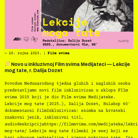
―
20. rujna 2025.
|
Film svima
Novo u inkluzivnoj Film svima Medijateci — Lekcije
mog tate, r. Dalija Dozet
Povodom Međunarodnog tjedna gluhih i nagluhih osoba
predstavljamo novi film inkluziviran u sklopu FIlm
svima 2025 koji je dio Film svima Medijateke.
Lekcije mog tate (2025.), Dalija Dozet, Hulahop 60′
dokumentarni filmInkluziviran: snimka na hrvatski
znakovni jezik, inkluzivni titl,
audiodeskripcijahttps://filmsvima.com/medijateka/lekci
mog-tate/ Lekcije mog tate filmski je esej koji se