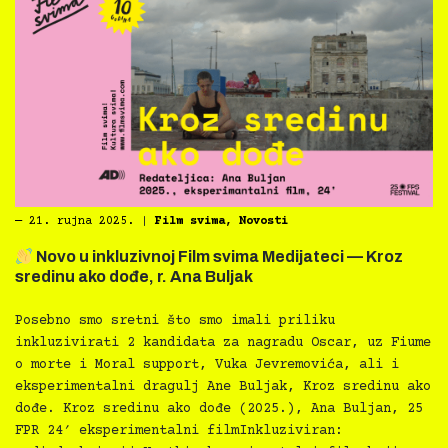
―
21. rujna 2025.
|
Film svima
,
Novosti
Novo u inkluzivnoj Film svima Medijateci — Kroz
sredinu ako dođe, r. Ana Buljak
Posebno smo sretni što smo imali priliku
inkluzivirati 2 kandidata za nagradu Oscar, uz Fiume
o morte i Moral support, Vuka Jevremovića, ali i
eksperimentalni dragulj Ane Buljak, Kroz sredinu ako
dođe. Kroz sredinu ako dođe (2025.), Ana Buljan, 25
FPR 24′ eksperimentalni filmInkluziviran: