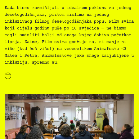
Kada bismo razmišljali o idealnom poklonu za jednog
desetogodišnjaka, pritom mislimo na jednog
inkluzivnog filmog desetogodišnjaka poput Film svima
koji cijelu godinu puše po 10 svjećica — ne bismo
mogli smisliti bolji od onoga kojeg dobiva početkom
lipnja. Naime, Film svima gostuje na, ni manje ni
više (kud ćeš više!) na veeeeelikom Animafestu <3
Matea i Petra, Animafestove jake snage zaljubljene u
inkluziju, spremno su…
“Film svima i Film svima svugdje dolaze na Animafest!”