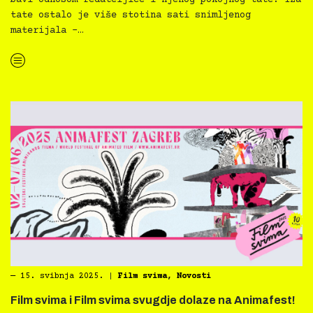
bavi odnosom redateljice i njenog pokojnog tate. Iza
tate ostalo je više stotina sati snimljenog
materijala –…
“
Novo u inkluzivnoj Film svima Medijateci — Lekcije mog tate, r. Dalija Dozet”
―
15. svibnja 2025.
|
Film svima
,
Novosti
Film svima i Film svima svugdje dolaze na Animafest!