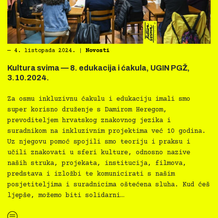
―
4. listopada 2024.
|
Novosti
Kultura svima — 8. edukacija i ćakula, UGIN PGŽ,
3.10.2024.
Za osmu inkluzivnu ćakulu i edukaciju imali smo
super korisno druženje s Damirom Heregom,
prevoditeljem hrvatskog znakovnog jezika i
suradnikom na inkluzivnim projektima već 10 godina.
Uz njegovu pomoć spojili smo teoriju i praksu i
učili znakovati u sferi kulture, odnosno nazive
naših struka, projekata, institucija, filmova,
predstava i izložbi te komunicirati s našim
posjetiteljima i suradnicima oštećena sluha. Kud ćeš
ljepše, možemo biti solidarni…