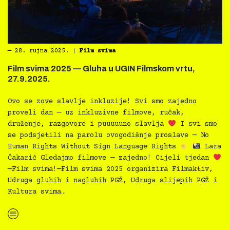
―
28. rujna 2025.
|
Film svima
Film svima 2025 — Gluha u UGIN Filmskom vrtu,
27.9.2025.
Ovo se zove slavlje inkluzije! Svi smo zajedno
proveli dan — uz inkluzivne filmove, ručak,
druženje, razgovore i puuuuuno slavlja
I svi smo
se podsjetili na parolu ovogodišnje proslave — No
Human Rights Without Sign Language Rights
Lara
Čakarić Gledajmo filmove — zajedno! Cijeli tjedan
—Film svima!—Film svima 2025 organizira Filmaktiv,
Udruga gluhih i nagluhih PGŽ, Udruga slijepih PGŽ i
Kultura svima…
“Film svima 2025 — Gluha u UGIN Filmskom vrtu, 27.9.2025.”