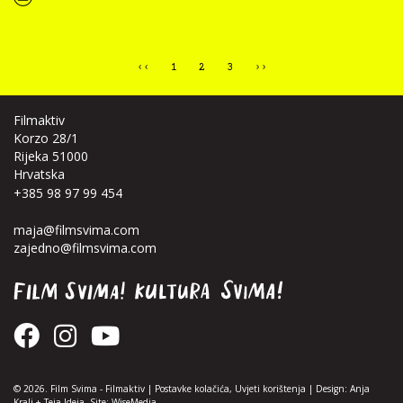
“Kultura svima — 8. edukacija i ćakula, UGIN PGŽ, 3.10.2024.”
‹‹
1
2
3
››
Filmaktiv
Korzo 28/1
Rijeka 51000
Hrvatska
+385 98 97 99 454
maja@filmsvima.com
zajedno@filmsvima.com
© 2026. Film Svima -
Filmaktiv
|
Postavke kolačića
,
Uvjeti korištenja
| Design:
Anja
Kralj
+
Teja Ideja
, Site:
WiseMedia