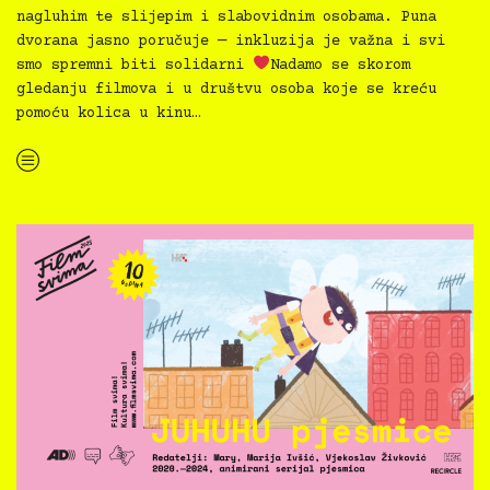
nagluhim te slijepim i slabovidnim osobama. Puna
dvorana jasno poručuje — inkluzija je važna i svi
smo spremni biti solidarni
Nadamo se skorom
gledanju filmova i u društvu osoba koje se kreću
pomoću kolica u kinu…
“Film svima 2025. proslavio Međunarodni tjedan gluhih i nagluhih u Art-kinu”