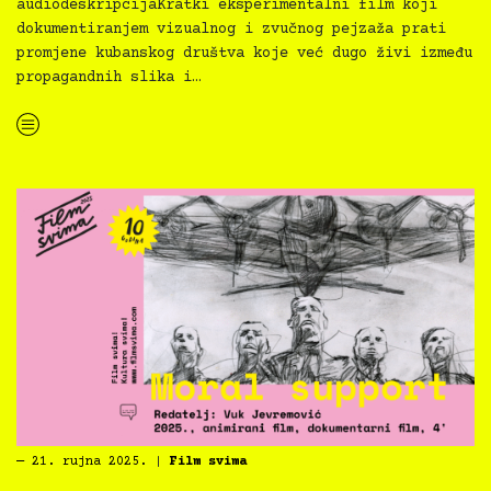
audiodeskripcijaKratki eksperimentalni film koji
dokumentiranjem vizualnog i zvučnog pejzaža prati
promjene kubanskog društva koje već dugo živi između
propagandnih slika i…
“
Novo u inkluzivnoj Film svima Medijateci — Kroz sredinu ako dođe, r. Ana Buljak”
―
21. rujna 2025.
|
Film svima