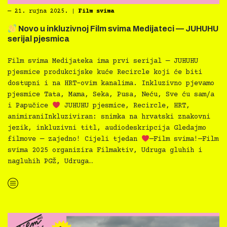
―
21. rujna 2025.
|
Film svima
Novo u inkluzivnoj Film svima Medijateci — JUHUHU
serijal pjesmica
Film svima Medijateka ima prvi serijal — JUHUHU
pjesmice produkcijske kuće Recircle koji će biti
dostupni i na HRT-ovim kanalima. Inkluzivno pjevamo
pjesmice Tata, Mama, Seka, Pusa, Neću, Sve ću sam/a
i Papučice
JUHUHU pjesmice, Recircle, HRT,
animiraniInkluziviran: snimka na hrvatski znakovni
jezik, inkluzivni titl, audiodeskripcija Gledajmo
filmove — zajedno! Cijeli tjedan
—Film svima!—Film
svima 2025 organizira Filmaktiv, Udruga gluhih i
nagluhih PGŽ, Udruga…
“
Novo u inkluzivnoj Film svima Medijateci — JUHUHU serijal pjesmica”