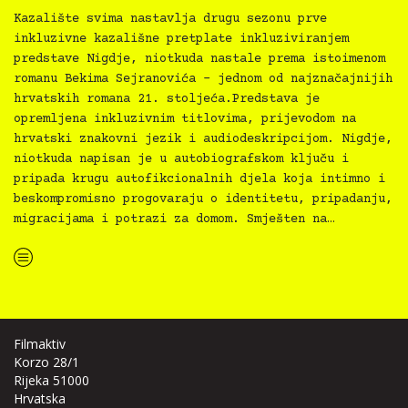
Kazalište svima nastavlja drugu sezonu prve
inkluzivne kazališne pretplate inkluziviranjem
predstave Nigdje, niotkuda nastale prema istoimenom
romanu Bekima Sejranovića – jednom od najznačajnijih
hrvatskih romana 21. stoljeća.Predstava je
opremljena inkluzivnim titlovima, prijevodom na
hrvatski znakovni jezik i audiodeskripcijom. Nigdje,
niotkuda napisan je u autobiografskom ključu i
pripada krugu autofikcionalnih djela koja intimno i
beskompromisno progovaraju o identitetu, pripadanju,
migracijama i potrazi za domom. Smješten na…
“Nigdje, niotkuda, 5.2.2026., 19:30”
Filmaktiv
Korzo 28/1
Rijeka 51000
Hrvatska