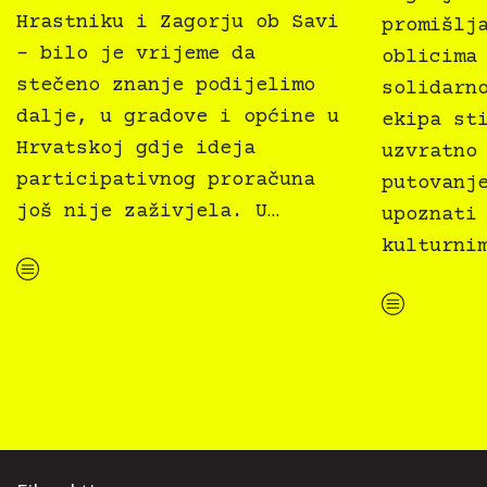
Hrastniku i Zagorju ob Savi
promišlj
– bilo je vrijeme da
oblicima
stečeno znanje podijelimo
solidarn
dalje, u gradove i općine u
ekipa st
Hrvatskoj gdje ideja
uzvratno
participativnog proračuna
putovanj
još nije zaživjela. U…
upoznati
kulturni
“Predstavljen fanzin o participativnom proračunu Zavoda Aspira i Filmaktiva, Kultura svima”
“Kultura svima vijeće na studijskom putovanju u Trbovlje”