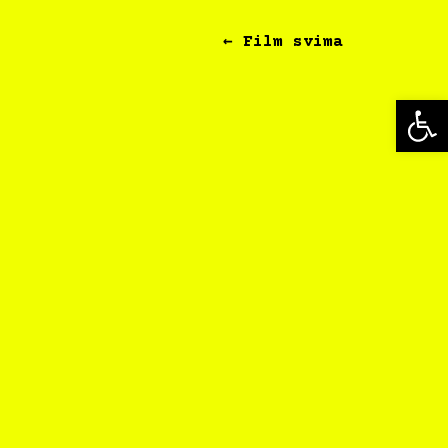
← Film svima
Op