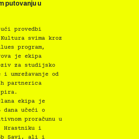
m putovanju u
jući provedbi
 Kultura svima kroz
alues program,
vova je ekipa
oziv za studijsko
e i umrežavanje od
ih partnerica
spira.
člana ekipa je
3 dana učeći o
ativnom proračunu u
, Hrastniku i
ob Savi, ali i