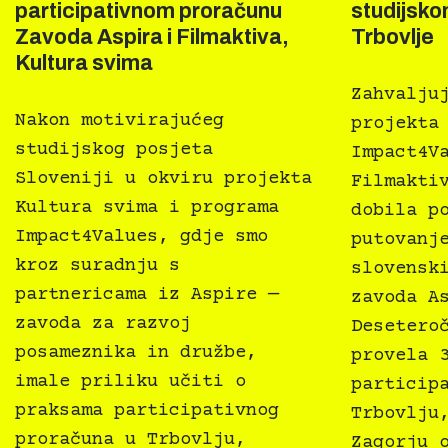
participativnom proračunu
studijsko
Zavoda Aspira i Filmaktiva,
Trbovlje
Kultura svima
Zahvalju
Nakon motivirajućeg
projekta
studijskog posjeta
Impact4V
Sloveniji u okviru projekta
Filmakti
Kultura svima i programa
dobila p
Impact4Values, gdje smo
putovanj
kroz suradnju s
slovensk
partnericama iz Aspire —
zavoda A
zavoda za razvoj
Desetero
posameznika in družbe,
provela 
imale priliku učiti o
particip
praksama participativnog
Trbovlju
proračuna u Trbovlju,
Zagorju 