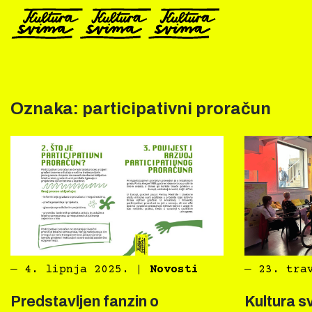
Preskoči
na
sadržaj
Oznaka:
participativni proračun
―
4. lipnja 2025.
|
Novosti
―
23. tra
Predstavljen fanzin o
Kultura s