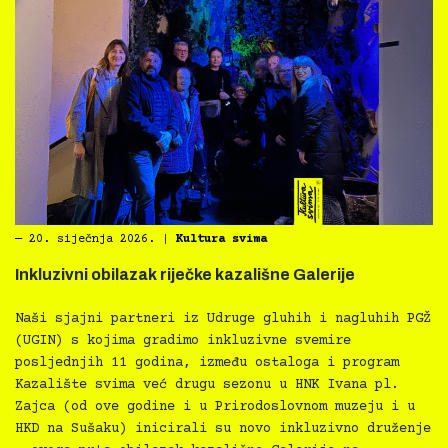
―
20. siječnja 2026.
|
Kultura svima
Inkluzivni obilazak riječke kazališne Galerije
Naši sjajni partneri iz Udruge gluhih i nagluhih PGŽ
(UGIN) s kojima gradimo inkluzivne svemire
posljednjih 11 godina, između ostaloga i program
Kazalište svima već drugu sezonu u HNK Ivana pl.
Zajca (od ove godine i u Prirodoslovnom muzeju i u
HKD na Sušaku) inicirali su novo inkluzivno druženje