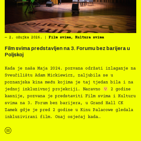
―
2. ožujka 2026.
|
Film svima
,
Kultura svima
Film svima predstavljen na 3. Forumu bez barijera u
Poljskoj
Kada je naša Maja 2024. pozvana održati izlaganje na
Sveučilištu Adam Mickiewicz, zaljubila se u
poznanjska kina među kojima je taj tjedan bila i na
jednoj inkluzivnoj projekciji. Naravno
2 godine
kasnije, pozvana je predstaviti Film svima i Kulturu
svima na 3. Forum bez barijera, u Grand Hall CK
Zamek gdje je pred 2 godine u Kinu Palacowe gledala
inkluzivirani film. Onaj osjećaj kada…
“Film svima predstavljen na 3. Forumu bez barijera u Poljskoj”