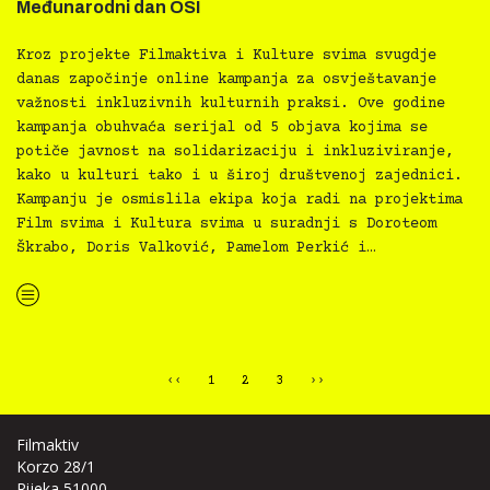
Međunarodni dan OSI
Kroz projekte Filmaktiva i Kulture svima svugdje
danas započinje online kampanja za osvještavanje
važnosti inkluzivnih kulturnih praksi. Ove godine
kampanja obuhvaća serijal od 5 objava kojima se
potiče javnost na solidarizaciju i inkluziviranje,
kako u kulturi tako i u široj društvenoj zajednici.
Kampanju je osmislila ekipa koja radi na projektima
Film svima i Kultura svima u suradnji s Doroteom
Škrabo, Doris Valković, Pamelom Perkić i…
“Film svima i Kultura svima s novom kampanjom slave Međunarodni dan OSI”
‹‹
1
2
3
››
Filmaktiv
Korzo 28/1
Rijeka 51000