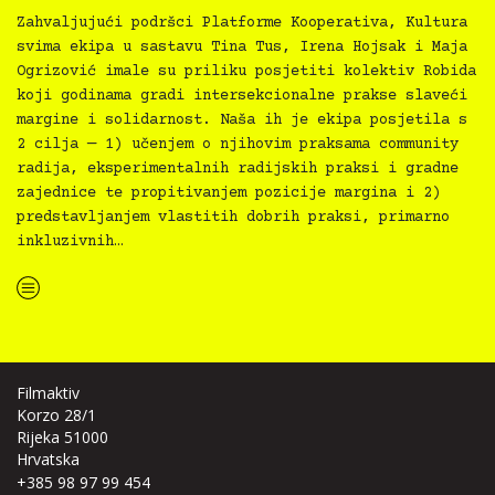
Zahvaljujući podršci Platforme Kooperativa, Kultura
svima ekipa u sastavu Tina Tus, Irena Hojsak i Maja
Ogrizović imale su priliku posjetiti kolektiv Robida
koji godinama gradi intersekcionalne prakse slaveći
margine i solidarnost. Naša ih je ekipa posjetila s
2 cilja — 1) učenjem o njihovim praksama community
radija, eksperimentalnih radijskih praksi i gradne
zajednice te propitivanjem pozicije margina i 2)
predstavljanjem vlastitih dobrih praksi, primarno
inkluzivnih…
“Kultura svima svugdje ekipa posjetila Radio Robidu”
Filmaktiv
Korzo 28/1
Rijeka 51000
Hrvatska
+385 98 97 99 454