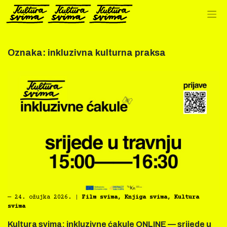
Preskoči
na
sadržaj
Oznaka:
inkluzivna kulturna praksa
―
24. ožujka 2026.
|
Film svima
,
Knjiga svima
,
Kultura
svima
Kultura svima: inkluzivne ćakule ONLINE — srijede u