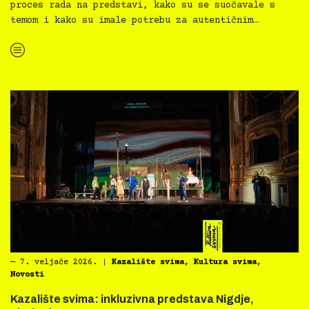
proces rada na predstavi, kako su se suočavale s
temom i kako su imale potrebu za autentičnim…
“Kazalište svima: Nerazdvojne osvojile publiku i zatvorile festival kazališta mladih Prvi čin”
―
7. veljače 2026.
|
Kazalište svima
,
Kultura svima
,
Novosti
Kazalište svima: inkluzivna predstava Nigdje,