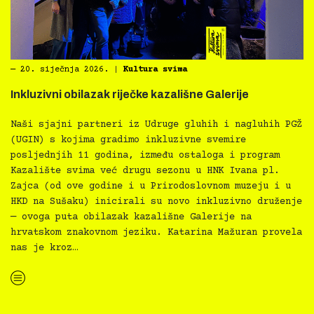
―
20. siječnja 2026.
|
Kultura svima
Inkluzivni obilazak riječke kazališne Galerije
Naši sjajni partneri iz Udruge gluhih i nagluhih PGŽ
(UGIN) s kojima gradimo inkluzivne svemire
posljednjih 11 godina, između ostaloga i program
Kazalište svima već drugu sezonu u HNK Ivana pl.
Zajca (od ove godine i u Prirodoslovnom muzeju i u
HKD na Sušaku) inicirali su novo inkluzivno druženje
— ovoga puta obilazak kazališne Galerije na
hrvatskom znakovnom jeziku. Katarina Mažuran provela
nas je kroz…
“Inkluzivni obilazak riječke kazališne Galerije”