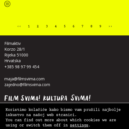
“Knjiga svima 2025 — predstavljanje inkluzivnih verzija knjiga Kora i začarani izvor i Kaleidoskop”
‹‹
1
2
3
4
5
6
7
8
9
››
Filmaktiv
Korzo 28/1
Rijeka 51000
Hrvatska
+385 98 97 99 454
maja@filmsvima.com
zajedno@filmsvima.com
Koristimo kolačiće kako bismo vam pružili najbolje
iskustvo na našoj web stranici.
You can find out more about which cookies we are
using or switch them off in
settings
.