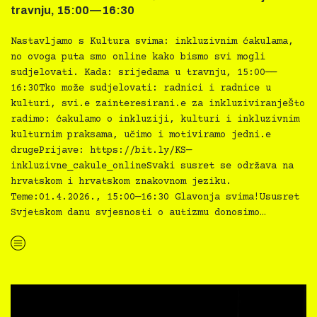
travnju, 15:00—16:30
Nastavljamo s Kultura svima: inkluzivnim ćakulama,
no ovoga puta smo online kako bismo svi mogli
sudjelovati. Kada: srijedama u travnju, 15:00——
16:30Tko može sudjelovati: radnici i radnice u
kulturi, svi.e zainteresirani.e za inkluziviranjeŠto
radimo: ćakulamo o inkluziji, kulturi i inkluzivnim
kulturnim praksama, učimo i motiviramo jedni.e
drugePrijave: https://bit.ly/KS—
inkluzivne_cakule_onlineSvaki susret se održava na
hrvatskom i hrvatskom znakovnom jeziku.
Teme:01.4.2026., 15:00—16:30 Glavonja svima!Ususret
Svjetskom danu svjesnosti o autizmu donosimo…
“Kultura svima: inkluzivne ćakule ONLINE — srijede u travnju, 15:00—16:30”