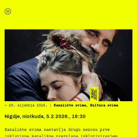
“Treća po redu Inkluzivna Noć muzeja u Prirodoslovnom muzeju Rijeka”
―
29. siječnja 2026.
|
Kazalište svima
,
Kultura svima
Nigdje, niotkuda, 5.2.2026., 19:30
Kazalište svima nastavlja drugu sezonu prve
inkluzivne kazališne pretplate inkluziviranjem