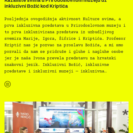
Kazalište svima u Prirodoslovnom muzeju uz
inkluzivni Božić kod Kriptića
Posljednja ovogodišnja aktivnost Kulture svima, a
prva inkluzivna predstava u Prirodoslovnom muzeju i
to prva inkluzivirana predstava iz uzbudljivog
svemira Marije, Igora, Šifrice i Kriptića. Profesor
Kriptić nas je pozvao na proslavu Božića, a mi smo
pozvali da nam se pridruže i gluhe i nagluhe osobe
jer je naša Ivona prevela predstavu na hrvatski
znakovni jezik. Inkluzivni Božić, inkluzivne
predstave i inkluzivni muzeji — inkluzivna…
“Kazalište svima u Prirodoslovnom muzeju uz inkluzivni Božić kod Kriptića”