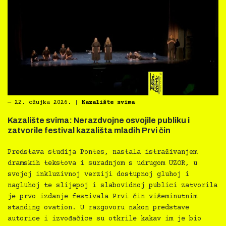
―
22. ožujka 2026.
|
Kazalište svima
Kazalište svima: Nerazdvojne osvojile publiku i
zatvorile festival kazališta mladih Prvi čin
Predstava studija Pontes, nastala istraživanjem
dramskih tekstova i suradnjom s udrugom UZOR, u
svojoj inkluzivnoj verziji dostupnoj gluhoj i
nagluhoj te slijepoj i slabovidnoj publici zatvorila
je prvo izdanje festivala Prvi čin višeminutnim
standing ovation. U razgovoru nakon predstave
autorice i izvođačice su otkrile kakav im je bio