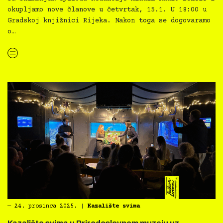
okupljamo nove članove u četvrtak, 15.1. U 18:00 u
Gradskoj knjižnici Rijeka. Nakon toga se dogovaramo
o…
“TRAŽI SE: pojačanje Redakciji mladih Radio Benčić “
―
24. prosinca 2025.
|
Kazalište svima