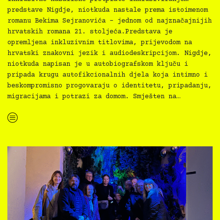
predstave Nigdje, niotkuda nastale prema istoimenom
romanu Bekima Sejranovića – jednom od najznačajnijih
hrvatskih romana 21. stoljeća.Predstava je
opremljena inkluzivnim titlovima, prijevodom na
hrvatski znakovni jezik i audiodeskripcijom. Nigdje,
niotkuda napisan je u autobiografskom ključu i
pripada krugu autofikcionalnih djela koja intimno i
beskompromisno progovaraju o identitetu, pripadanju,
migracijama i potrazi za domom. Smješten na…
“Nigdje, niotkuda, 5.2.2026., 19:30”