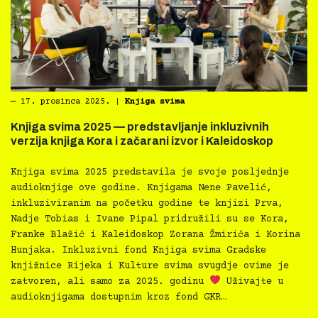
―
17. prosinca 2025.
|
Knjiga svima
Knjiga svima 2025 — predstavljanje inkluzivnih
verzija knjiga Kora i začarani izvor i Kaleidoskop
Knjiga svima 2025 predstavila je svoje posljednje
audioknjige ove godine. Knjigama Nene Pavelić,
inkluziviranim na početku godine te knjizi Prva,
Nadje Tobias i Ivane Pipal pridružili su se Kora,
Franke Blažić i Kaleidoskop Zorana Žmirića i Korina
Hunjaka. Inkluzivni fond Knjiga svima Gradske
knjižnice Rijeka i Kulture svima svugdje ovime je
zatvoren, ali samo za 2025. godinu
Uživajte u
audioknjigama dostupnim kroz fond GKR…