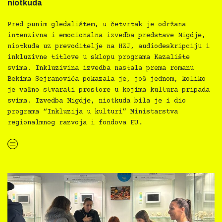
niotkuda
Pred punim gledalištem, u četvrtak je održana
intenzivna i emocionalna izvedba predstave Nigdje,
niotkuda uz prevoditelje na HZJ, audiodeskripciju i
inkluzivne titlove u sklopu programa Kazalište
svima. Inkluzivina izvedba nastala prema romanu
Bekima Sejranovića pokazala je, još jednom, koliko
je važno stvarati prostore u kojima kultura pripada
svima. Izvedba Nigdje, niotkuda bila je i dio
programa “Inkluzija u kulturi” Ministarstva
regionalmnog razvoja i fondova EU…
“Kazalište svima: inkluzivna predstava Nigdje, niotkuda”