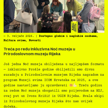
―
3. veljače 2026.
|
Dostupno gluhim i nagluhim osobama
,
Kultura svima
,
Novosti
Treća po redu Inkluzivna Noć muzeja u
Prirodoslovnom muzeju Rijeka
Još jedna Noć muzeja obilježena u najljepšem formatu
— inkluzivno Prošle godine obilježili smo divnu
suradnju s Prirodoslovnim muzejem Rijeka nagradom za
program Muzeji svima ICOM Hrvatska za 2025, a ove
godine nastavljamo ju opravdavati
Treću godinu
za redom Noć muzeja obogatili smo prijevodom na HZJ,
ovaj put uz Ivonu Križić iz UGIN Rijeka. Hvala ekipi
iz Prirodoslovnog muzeja Rijeka što nas uvijek
dočeka…