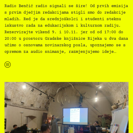
Radio Benčić radio signali se šire! Od prvih emisija
s prvim dječjim redakcijama stigli smo do redakcije
mladih. Red je da srednjoškolci i studenti steknu
iskustvo rada na edukacijskom i kulturnom radiju.
Rezervirajte vikend 9. i 10.11. jer od od 17:00 do
20:00 u prostoru Gradske knjižnice Rijeka u dva dana
učimo o osnovama novinarskog posla, upoznajemo se s
opremom za audio snimanje, razmjenjujemo ideje…
“Radio Benčić — medijska radionica za mlade”