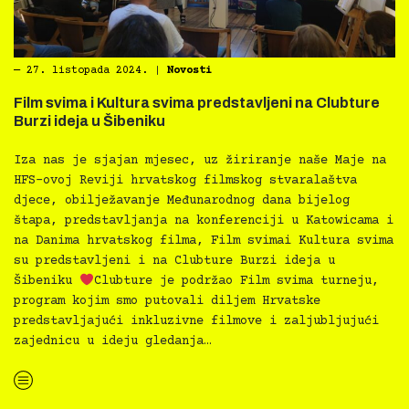
―
27. listopada 2024.
|
Novosti
Film svima i Kultura svima predstavljeni na Clubture
Burzi ideja u Šibeniku
Iza nas je sjajan mjesec, uz žiriranje naše Maje na
HFS-ovoj Reviji hrvatskog filmskog stvaralaštva
djece, obilježavanje Međunarodnog dana bijelog
štapa, predstavljanja na konferenciji u Katowicama i
na Danima hrvatskog filma, Film svimai Kultura svima
su predstavljeni i na Clubture Burzi ideja u
Šibeniku
Clubture je podržao Film svima turneju,
program kojim smo putovali diljem Hrvatske
predstavljajući inkluzivne filmove i zaljubljujući
zajednicu u ideju gledanja…
“Film svima i Kultura svima predstavljeni na Clubture Burzi ideja u Šibeniku”