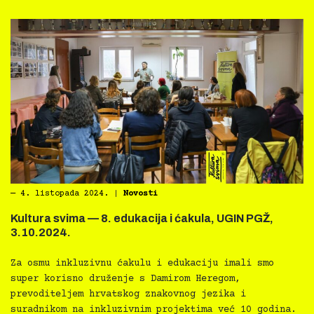
―
4. listopada 2024.
|
Novosti
Kultura svima — 8. edukacija i ćakula, UGIN PGŽ,
3.10.2024.
Za osmu inkluzivnu ćakulu i edukaciju imali smo
super korisno druženje s Damirom Heregom,
prevoditeljem hrvatskog znakovnog jezika i
suradnikom na inkluzivnim projektima već 10 godina.