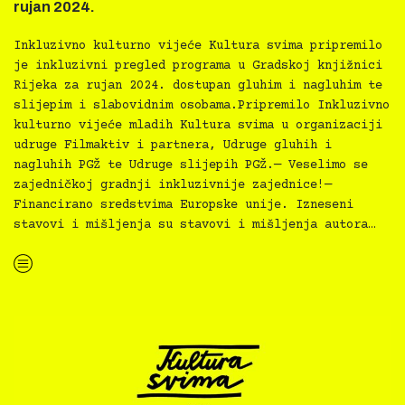
rujan 2024.
Inkluzivno kulturno vijeće Kultura svima pripremilo
je inkluzivni pregled programa u Gradskoj knjižnici
Rijeka za rujan 2024. dostupan gluhim i nagluhim te
slijepim i slabovidnim osobama.Pripremilo Inkluzivno
kulturno vijeće mladih Kultura svima u organizaciji
udruge Filmaktiv i partnera, Udruge gluhih i
nagluhih PGŽ te Udruge slijepih PGŽ.— Veselimo se
zajedničkoj gradnji inkluzivnije zajednice!—
Financirano sredstvima Europske unije. Izneseni
stavovi i mišljenja su stavovi i mišljenja autora…
“Kultura svima — inkluzivna najava programa GKR za rujan 2024.”