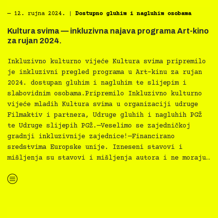
―
12. rujna 2024.
|
Dostupno gluhim i nagluhim osobama
Kultura svima — inkluzivna najava programa Art-kino
za rujan 2024.
Inkluzivno kulturno vijeće Kultura svima pripremilo
je inkluzivni pregled programa u Art-kinu za rujan
2024. dostupan gluhim i nagluhim te slijepim i
slabovidnim osobama.Pripremilo Inkluzivno kulturno
vijeće mladih Kultura svima u organizaciji udruge
Filmaktiv i partnera, Udruge gluhih i nagluhih PGŽ
te Udruge slijepih PGŽ.—Veselimo se zajedničkoj
gradnji inkluzivnije zajednice!—Financirano
sredstvima Europske unije. Izneseni stavovi i
mišljenja su stavovi i mišljenja autora i ne moraju…
“Kultura svima — inkluzivna najava programa Art-kino za rujan 2024.”