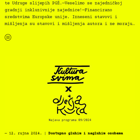
te Udruge slijepih PGŽ.—Veselimo se zajedničkoj
gradnji inkluzivnije zajednice!—Financirano
sredstvima Europske unije. Izneseni stavovi i
mišljenja su stavovi i mišljenja autora i ne moraju…
“Kultura svima — inkluzivna najava programa PMRi za rujan 2024.”
―
12. rujna 2024.
|
Dostupno gluhim i nagluhim osobama