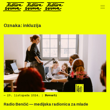
Preskoči
na
sadržaj
Oznaka:
inkluzija
―
29. listopada 2024.
|
Novosti
Radio Benčić — medijska radionica za mlade