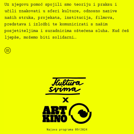
Uz njegovu pomoć spojili smo teoriju i praksu i
učili znakovati u sferi kulture, odnosno nazive
naših struka, projekata, institucija, filmova,
predstava i izložbi te komunicirati s našim
posjetiteljima i suradnicima oštećena sluha. Kud ćeš
ljepše, možemo biti solidarni…
“Kultura svima — 8. edukacija i ćakula, UGIN PGŽ, 3.10.2024.”