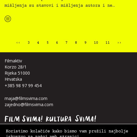
mišljenja su stavovi i mišljenja autora i ne…
“Kultura svima — inkluzivna najava programa za Dječju kuću za srpanj 2024.”
‹‹
3
4
5
6
7
8
9
10
11
››
Filmaktiv
Korzo 28/1
Rijeka 51000
Hrvatska
+385 98 97 99 454
maja@filmsvima.com
zajedno@filmsvima.com
Koristimo kolačiće kako bismo vam pružili najbolje