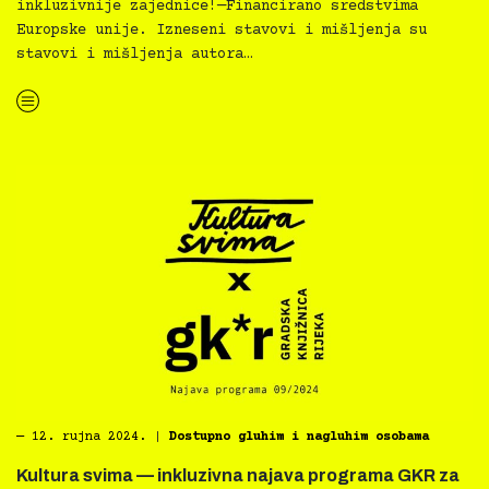
inkluzivnije zajednice!—Financirano sredstvima
Europske unije. Izneseni stavovi i mišljenja su
stavovi i mišljenja autora…
“Kultura svima — inkluzivna najava programa GKL Rijeka za srpanj 2024.”
―
12. rujna 2024.
|
Dostupno gluhim i nagluhim osobama
Kultura svima — inkluzivna najava programa GKR za