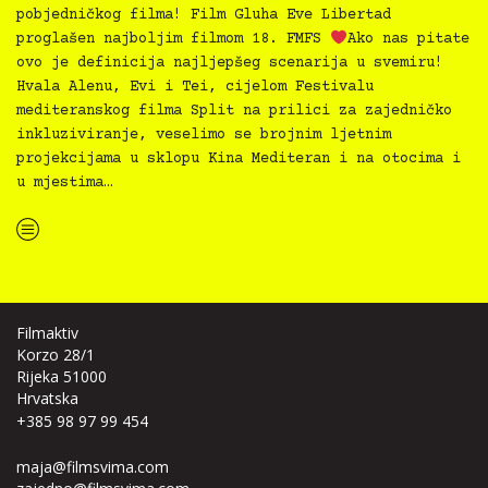
pobjedničkog filma! Film Gluha Eve Libertad
proglašen najboljim filmom 18. FMFS
Ako nas pitate
ovo je definicija najljepšeg scenarija u svemiru!
Hvala Alenu, Evi i Tei, cijelom Festivalu
mediteranskog filma Split na prilici za zajedničko
inkluziviranje, veselimo se brojnim ljetnim
projekcijama u sklopu Kina Mediteran i na otocima i
u mjestima…
“Inkluzivni filmovi zaplovili i zavladali Festivalom mediteranskog filma Split
”
Filmaktiv
Korzo 28/1
Rijeka 51000
Hrvatska
+385 98 97 99 454
maja@filmsvima.com