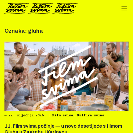
Preskoči
na
sadržaj
Oznaka:
gluha
―
22. siječnja 2026.
|
Film svima
,
Kultura svima
11. Film svima počinje — u novo desetljeće s filmom
Gluha u Zagrebu i Karlovcu