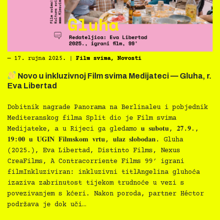
―
17. rujna 2025.
|
Film svima
,
Novosti
Novo u inkluzivnoj Film svima Medijateci — Gluha, r.
Eva Libertad
Dobitnik nagrade Panorama na Berlinaleu i pobjednik
Mediteranskog filma Split dio je Film svima
Medijateke, a u Rijeci ga gledamo 𝐮 𝐬𝐮𝐛𝐨𝐭𝐮, 𝟐𝟕.𝟗.,
𝟏𝟗:𝟎𝟎 𝐮 𝐔𝐆𝐈𝐍 𝐅𝐢𝐥𝐦𝐬𝐤𝐨𝐦 𝐯𝐫𝐭𝐮, 𝐮𝐥𝐚𝐳 𝐬𝐥𝐨𝐛𝐨𝐝𝐚𝐧. Gluha
(2025.), Eva Libertad, Distinto Films, Nexus
CreaFilms, A Contracorriente Films 99′ igrani
filmInkluziviran: inkluzivni titlAngelina gluhoća
izaziva zabrinutost tijekom trudnoće u vezi s
povezivanjem s kćeri. Nakon poroda, partner Héctor
podržava je dok uči…