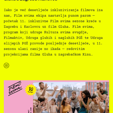
Iako je već desetljeće inkluziviranja filmova iza
nas, Film svima ekipa nastavlja punom parom —
početak 11. inkluzivne Film svima sezone kreće u
Zagrebu i Karlovcu uz film Gluha. Film svima,
program koji udruge Kultura svima svugdje,
Filmaktiv, Udruga gluhih i nagluhih PGŽ te Udruga
slijepih PGŽ provode posljednje desetljeće, u 11.
sezonu ulazi ranije no ikada — redovitim
projekcijama filma Gluha u zagrebačkom Kinu…
“11. Film svima počinje — u novo desetljeće s filmom Gluha u Zagrebu i Karlovcu”