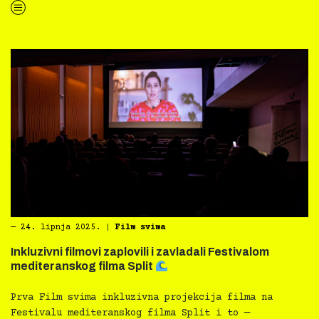
“
Novo u inkluzivnoj Film svima Medijateci — Gluha, r. Eva Libertad”
―
24. lipnja 2025.
|
Film svima
Inkluzivni filmovi zaplovili i zavladali Festivalom
mediteranskog filma Split
Prva Film svima inkluzivna projekcija filma na
Festivalu mediteranskog filma Split i to —