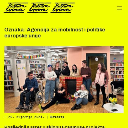
Preskoči
na
sadržaj
Oznaka:
Agencija za mobilnost i politike
europske unije
―
20. siječnja 2024.
|
Novosti
Posljednji susret u sklopu Erasmus+ projekta