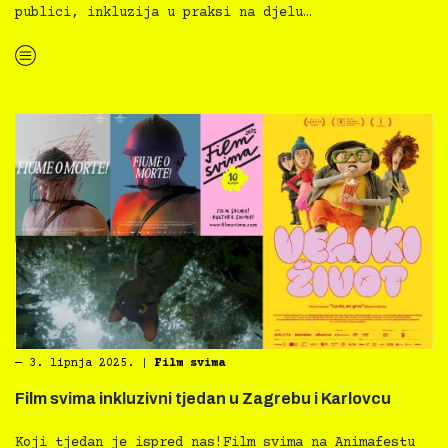
publici, inkluzija u praksi na djelu…
“Film svima i Slowmotion — Inkluzivno usporavanje”
―
3. lipnja 2025.
|
Film svima
Film svima inkluzivni tjedan u Zagrebu i Karlovcu
Koji tjedan je ispred nas!Film svima na Animafestu