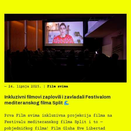
―
24. lipnja 2025.
|
Film svima
Inkluzivni filmovi zaplovili i zavladali Festivalom
mediteranskog filma Split
Prva Film svima inkluzivna projekcija filma na
Festivalu mediteranskog filma Split i to —
pobjedničkog filma! Film Gluha Eve Libertad