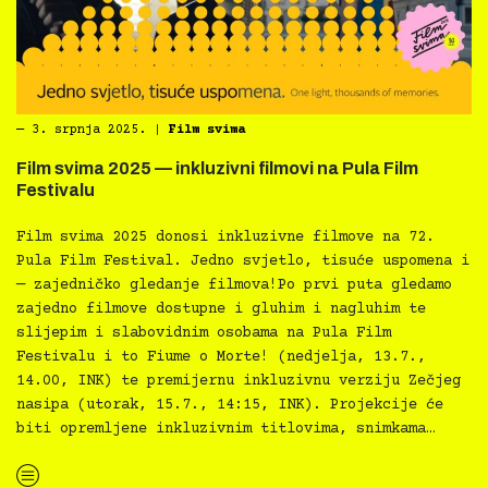
―
3. srpnja 2025.
|
Film svima
Film svima 2025 — inkluzivni filmovi na Pula Film
Festivalu
Film svima 2025 donosi inkluzivne filmove na 72.
Pula Film Festival. Jedno svjetlo, tisuće uspomena i
— zajedničko gledanje filmova!Po prvi puta gledamo
zajedno filmove dostupne i gluhim i nagluhim te
slijepim i slabovidnim osobama na Pula Film
Festivalu i to Fiume o Morte! (nedjelja, 13.7.,
14.00, INK) te premijernu inkluzivnu verziju Zečjeg
nasipa (utorak, 15.7., 14:15, INK). Projekcije će
biti opremljene inkluzivnim titlovima, snimkama…
“Film svima 2025 — inkluzivni filmovi na Pula Film Festivalu”