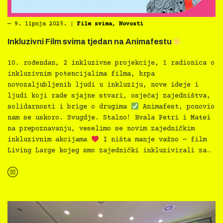
―
9. lipnja 2025.
|
Film svima
,
Novosti
Inkluzivni Film svima tjedan na Animafestu
10.⁠ ⁠rođendan, 2 inkluzivne projekcije, 1 radionica o
inkluzivnim potencijalima filma, hrpa
novozaljubljenih ljudi u inkluziju, nove ideje i
ljudi koji rade sjajne stvari, osjećaj zajedništva,
solidarnosti i brige o drugima
Animafest, ponovio
nam se uskoro. Svugdje. Stalno! Hvala Petri i Matei
na prepoznavanju, veselimo se novim zajedničkim
inkluzivnim akcijama
I ništa manje važno — film
Living Large kojeg smo zajednički inkluzivirali za…
“Inkluzivni Film svima tjedan na Animafestu
”