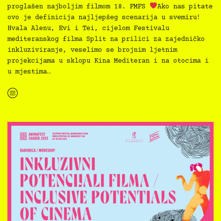
proglašen najboljim filmom 18. FMFS
Ako nas pitate
ovo je definicija najljepšeg scenarija u svemiru!
Hvala Alenu, Evi i Tei, cijelom Festivalu
mediteranskog filma Split na prilici za zajedničko
inkluziviranje, veselimo se brojnim ljetnim
projekcijama u sklopu Kina Mediteran i na otocima i
u mjestima…
“Inkluzivni filmovi zaplovili i zavladali Festivalom mediteranskog filma Split
”