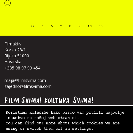
“Film svima na festivalu Slowmotion u Opatiji”
‹‹
5
6
7
8
9
10
››
Filmaktiv
Korzo 28/1
Rijeka 51000
Hrvatska
+385 98 97 99 454
maja@filmsvima.com
zajedno@filmsvima.com
Koristimo kolačiće kako bismo vam pružili najbolje
iskustvo na našoj web stranici.
You can find out more about which cookies we are
using or switch them off in
settings
.
© 2026. Film Svima -
Filmaktiv
|
Postavke kolačića
,
Uvjeti korištenja
| Design:
Anja