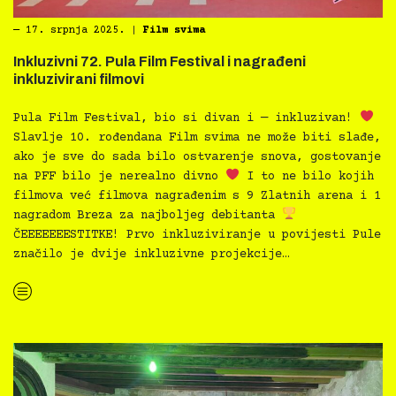
―
17. srpnja 2025.
|
Film svima
Inkluzivni 72. Pula Film Festival i nagrađeni
inkluzivirani filmovi
Pula Film Festival, bio si divan i — inkluzivan!
Slavlje 10. rođendana Film svima ne može biti slađe,
ako je sve do sada bilo ostvarenje snova, gostovanje
na PFF bilo je nerealno divno
I to ne bilo kojih
filmova već filmova nagrađenim s 9 Zlatnih arena i 1
nagradom Breza za najboljeg debitanta
ČEEEEEEESTITKE! Prvo inkluziviranje u povijesti Pule
značilo je dvije inkluzivne projekcije…
“Inkluzivni 72. Pula Film Festival i nagrađeni inkluzivirani filmovi”