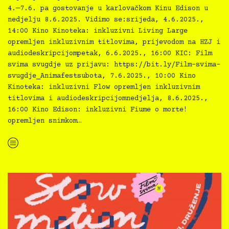
4.—7.6. pa gostovanje u karlovačkom Kinu Edison u
nedjelju 8.6.2025. Vidimo se:srijeda, 4.6.2025.,
14:00 Kino Kinoteka: inkluzivni Living Large
opremljen inkluzivnim titlovima, prijevodom na HZJ i
audiodeskripcijompetak, 6.6.2025., 16:00 KIC: Film
svima svugdje uz prijavu: https://bit.ly/Film-svima-
svugdje_Animafestsubota, 7.6.2025., 10:00 Kino
Kinoteka: inkluzivni Flow opremljen inkluzivnim
titlovima i audiodeskripcijomnedjelja, 8.6.2025.,
16:00 Kino Edison: inkluzivni Fiume o morte!
opremljen snimkom…
“Film svima inkluzivni tjedan u Zagrebu i Karlovcu”