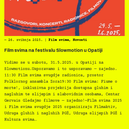
―
26. svibnja 2025.
|
Film svima
,
Novosti
Film svima na festivalu Slowmotion u Opatiji
Vidimo se u subotu, 31.5.2025. u Opatiji na
Slowmotionu.Usporavamo i to usporavamo — zajedno.
11:30 Film svima svugdje radionica, prostor
Folklornog ansambla Zora19:30 Film svima: Fiume o
morte!, inkluzivna projekcija dostupna gluhim i
nagluhim te slijepim i slabovidnim osobama, Centar
Gervais Gledajmo filmove — zajedno!—Film svima 2025
i Film svima svugdje 2025 organiziraju Filmaktiv,
Udruga gluhih i nagluhih PGŽ, Udruga slijepih PGŽ i
Kultura svima…