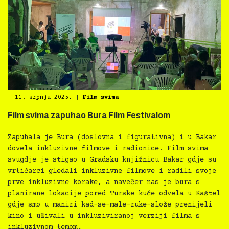
―
11. srpnja 2025.
|
Film svima
Film svima zapuhao Bura Film Festivalom
Zapuhala je Bura (doslovna i figurativna) i u Bakar
dovela inkluzivne filmove i radionice. Film svima
svugdje je stigao u Gradsku knjižnicu Bakar gdje su
vrtićarci gledali inkluzivne filmove i radili svoje
prve inkluzivne korake, a navečer nas je bura s
planirane lokacije pored Turske kuće odvela u Kaštel
gdje smo u maniri kad-se-male-ruke-slože prenijeli
kino i uživali u inkluziviranoj verziji filma s
inkluzivnom temom…