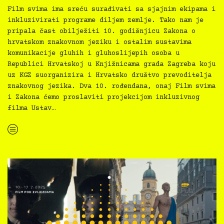
Film svima ima sreću surađivati sa sjajnim ekipama i
inkluzivirati programe diljem zemlje. Tako nam je
pripala čast obilježiti 10. godišnjicu Zakona o
hrvatskom znakovnom jeziku i ostalim sustavima
komunikacije gluhih i gluhoslijepih osoba u
Republici Hrvatskoj u Knjižnicama grada Zagreba koju
uz KGZ suorganizira i Hrvatsko društvo prevoditelja
znakovnog jezika. Dva 10. rođendana, onaj Film svima
i Zakona ćemo proslaviti projekcijom inkluzivnog
filma Ustav…
“10. Film svima za 10. godišnjicu Zakona o hrvatskom znakovnom jeziku i ostalim sustavima komunikacije gluhih i gluhoslijepih osoba u Republici Hrvatskoj “