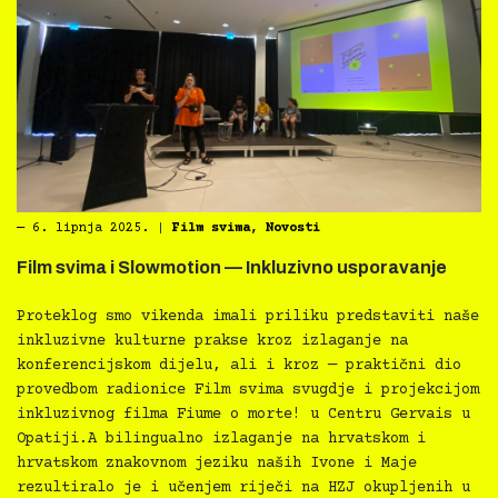
―
6. lipnja 2025.
|
Film svima
,
Novosti
Film svima i Slowmotion — Inkluzivno usporavanje
Proteklog smo vikenda imali priliku predstaviti naše
inkluzivne kulturne prakse kroz izlaganje na
konferencijskom dijelu, ali i kroz — praktični dio
provedbom radionice Film svima svugdje i projekcijom
inkluzivnog filma Fiume o morte! u Centru Gervais u
Opatiji.A bilingualno izlaganje na hrvatskom i
hrvatskom znakovnom jeziku naših Ivone i Maje
rezultiralo je i učenjem riječi na HZJ okupljenih u