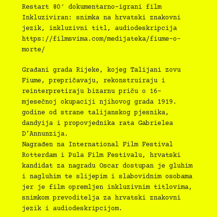
Restart 80′ dokumentarno-igrani film
Inkluziviran: snimka na hrvatski znakovni
jezik, inkluzivni titl, audiodeskripcija
https://filmsvima.com/medijateka/fiume-o-
morte/
Građani grada Rijeke, kojeg Talijani zovu
Fiume, prepričavaju, rekonstruiraju i
reinterpretiraju bizarnu priču o 16-
mjesečnoj okupaciji njihovog grada 1919.
godine od strane talijanskog pjesnika,
dandyija i propovjednika rata Gabrielea
D’Annunzija.
Nagrađen na International Film Festival
Rotterdam i Pula Film Festivalu, hrvatski
kandidat za nagradu Oscar dostupan je gluhim
i nagluhim te slijepim i slabovidnim osobama
jer je film opremljen inkluzivnim titlovima,
snimkom prevoditelja za hrvatski znakovni
jezik i audiodeskripcijom.