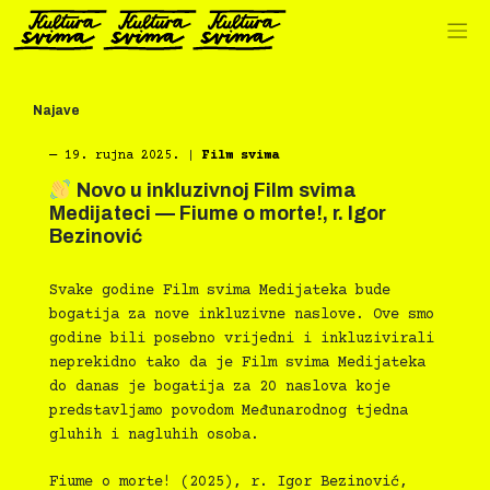
Preskoči
na
sadržaj
Najave
―
19. rujna 2025.
|
Film svima
Novo u inkluzivnoj Film svima
Medijateci — Fiume o morte!, r. Igor
Bezinović
Svake godine Film svima Medijateka bude
bogatija za nove inkluzivne naslove. Ove smo
godine bili posebno vrijedni i inkluzivirali
neprekidno tako da je Film svima Medijateka
do danas je bogatija za 20 naslova koje
predstavljamo povodom Međunarodnog tjedna
gluhih i nagluhih osoba.
Fiume o morte! (2025), r. Igor Bezinović,