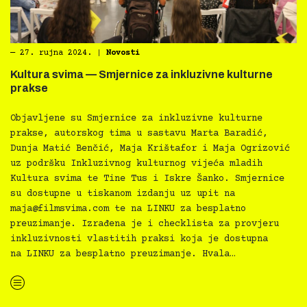
―
27. rujna 2024.
|
Novosti
Kultura svima — Smjernice za inkluzivne kulturne
prakse
Objavljene su Smjernice za inkluzivne kulturne
prakse, autorskog tima u sastavu Marta Baradić,
Dunja Matić Benčić, Maja Krištafor i Maja Ogrizović
uz podršku Inkluzivnog kulturnog vijeća mladih
Kultura svima te Tine Tus i Iskre Šanko. Smjernice
su dostupne u tiskanom izdanju uz upit na
maja@filmsvima.com
te na LINKU za besplatno
preuzimanje. Izrađena je i checklista za provjeru
inkluzivnosti vlastitih praksi koja je dostupna
na LINKU za besplatno preuzimanje. Hvala…
“Kultura svima — Smjernice za inkluzivne kulturne prakse”