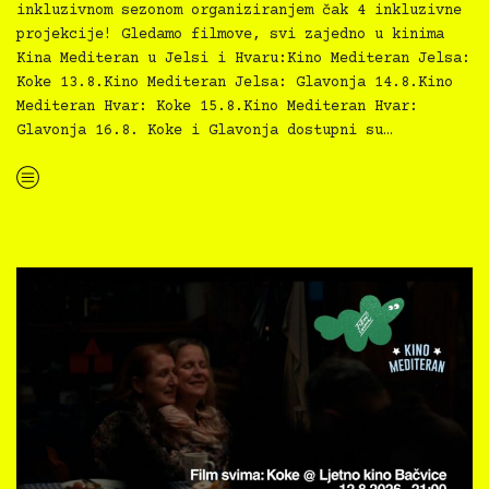
inkluzivnom sezonom organiziranjem čak 4 inkluzivne
projekcije! Gledamo filmove, svi zajedno u kinima
Kina Mediteran u Jelsi i Hvaru:Kino Mediteran Jelsa:
Koke 13.8.Kino Mediteran Jelsa: Glavonja 14.8.Kino
Mediteran Hvar: Koke 15.8.Kino Mediteran Hvar:
Glavonja 16.8. Koke i Glavonja dostupni su…
“Kino Mediteran i Film svima nastavljaju inkluzivnu turneju na Hvaru”