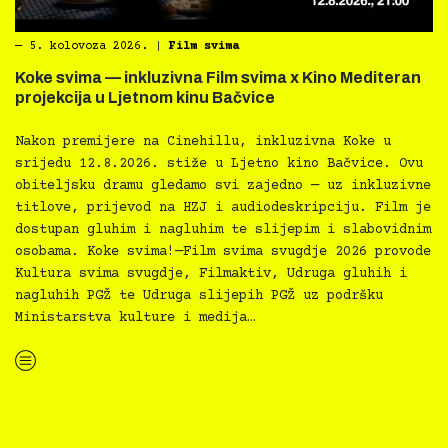
―
5. kolovoza 2026.
|
Film svima
Koke svima — inkluzivna Film svima x Kino Mediteran
projekcija u Ljetnom kinu Bačvice
Nakon premijere na Cinehillu, inkluzivna Koke u
srijedu 12.8.2026. stiže u Ljetno kino Bačvice. Ovu
obiteljsku dramu gledamo svi zajedno — uz inkluzivne
titlove, prijevod na HZJ i audiodeskripciju. Film je
dostupan gluhim i nagluhim te slijepim i slabovidnim
osobama. Koke svima!—Film svima svugdje 2026 provode
Kultura svima svugdje, Filmaktiv, Udruga gluhih i
nagluhih PGŽ te Udruga slijepih PGŽ uz podršku
Ministarstva kulture i medija…
“Koke svima — inkluzivna Film svima x Kino Mediteran projekcija u Ljetnom kinu Bačvice”