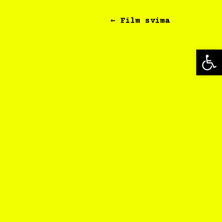
← Film svima
Op