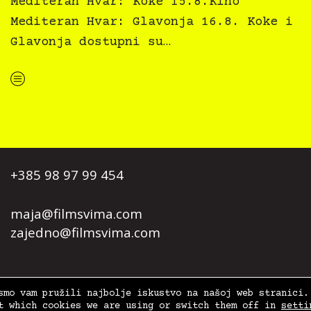
Mediteran Hvar: Koke 15.8.Kino
Mediteran Hvar: Glavonja 16.8. Koke i
Glavonja dostupni su…
“Kino Mediteran i Film svima nastavljaju inkluzivnu turneju na Hvaru”
+385 98 97 99 454
maja@filmsvima.com
zajedno@filmsvima.com
| Design:
Anja Kralj
+
Teja Ideja
, Site:
WiseMedia
smo vam pružili najbolje iskustvo na našoj web stranici.
t which cookies we are using or switch them off in
setti