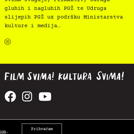
gluhih i nagluhih PGŽ te Udruga
slijepih PGŽ uz podršku Ministarstva
kulture i medija…
“Koke svima — inkluzivna Film svima x Kino Mediteran projekcija u Ljetnom kinu Bačvice”
Prihvaćam
ngs
.