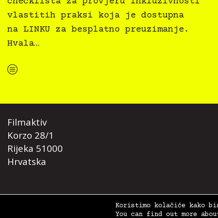
checklista za provjeru inkluzivnosti
vlastitih praksi koja je dostupna
na LINKU za besplatno preuzimanje.
Hvala…
“Kultura svima — Smjernice za inkluzivne kulturne prakse”
Filmaktiv
Korzo 28/1
Rijeka 51000
Hrvatska
© 2026. Film Svima -
Filmaktiv
|
Postavke kolačića
,
Uvjeti korištenja
Koristimo kolačiće kako bi
You can find out more abou