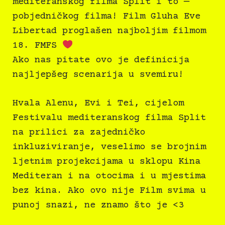
mediteranskog filma Split i to —
pobjedničkog filma! Film Gluha Eve
Libertad proglašen najboljim filmom
18. FMFS
Ako nas pitate ovo je definicija
najljepšeg scenarija u svemiru!
Hvala Alenu, Evi i Tei, cijelom
Festivalu mediteranskog filma Split
na prilici za zajedničko
inkluziviranje, veselimo se brojnim
ljetnim projekcijama u sklopu Kina
Mediteran i na otocima i u mjestima
bez kina. Ako ovo nije Film svima u
punoj snazi, ne znamo što je <3