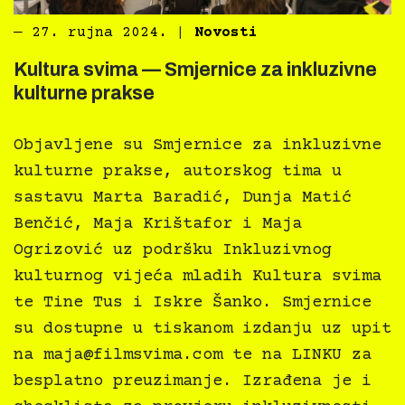
―
27. rujna 2024.
|
Novosti
Kultura svima — Smjernice za inkluzivne
kulturne prakse
Objavljene su Smjernice za inkluzivne
kulturne prakse, autorskog tima u
sastavu Marta Baradić, Dunja Matić
Benčić, Maja Krištafor i Maja
Ogrizović uz podršku Inkluzivnog
kulturnog vijeća mladih Kultura svima
te Tine Tus i Iskre Šanko. Smjernice
su dostupne u tiskanom izdanju uz upit
na
maja@filmsvima.com
te na LINKU za
besplatno preuzimanje. Izrađena je i