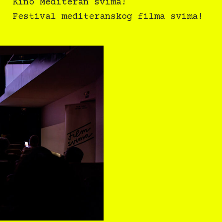
Kino Mediteran svima!
Festival mediteranskog filma svima!