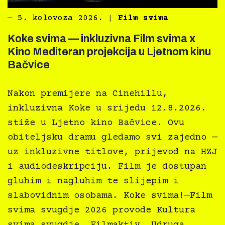
―
5. kolovoza 2026.
|
Film svima
Koke svima — inkluzivna Film svima x
Kino Mediteran projekcija u Ljetnom kinu
Bačvice
Nakon premijere na Cinehillu,
inkluzivna Koke u srijedu 12.8.2026.
stiže u Ljetno kino Bačvice. Ovu
obiteljsku dramu gledamo svi zajedno —
uz inkluzivne titlove, prijevod na HZJ
i audiodeskripciju. Film je dostupan
gluhim i nagluhim te slijepim i
slabovidnim osobama. Koke svima!—Film
svima svugdje 2026 provode Kultura
svima svugdje, Filmaktiv, Udruga