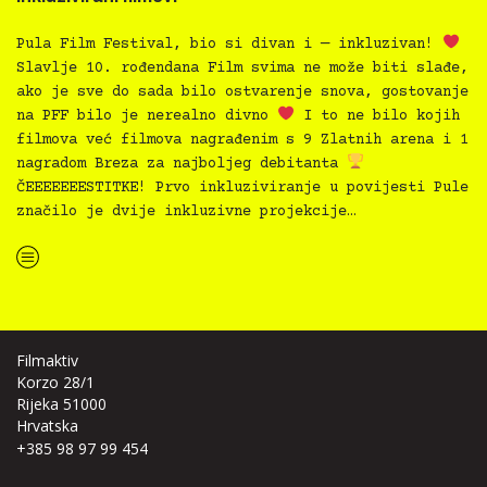
Pula Film Festival, bio si divan i — inkluzivan!
Slavlje 10. rođendana Film svima ne može biti slađe,
ako je sve do sada bilo ostvarenje snova, gostovanje
na PFF bilo je nerealno divno
I to ne bilo kojih
filmova već filmova nagrađenim s 9 Zlatnih arena i 1
nagradom Breza za najboljeg debitanta
ČEEEEEEESTITKE! Prvo inkluziviranje u povijesti Pule
značilo je dvije inkluzivne projekcije…
“Inkluzivni 72. Pula Film Festival i nagrađeni inkluzivirani filmovi”
Filmaktiv
Korzo 28/1
Rijeka 51000
Hrvatska
+385 98 97 99 454