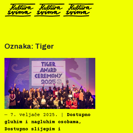
Preskoči
na
sadržaj
Oznaka:
Tiger
―
7. veljače 2025.
|
Dostupno
gluhim i nagluhim osobama
,
Dostupno slijepim i