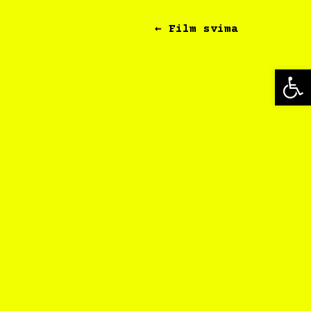
← Film svima
Op