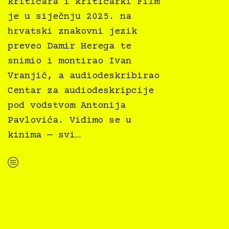
kritičara i kritičarki Film
je u siječnju 2025. na
hrvatski znakovni jezik
preveo Damir Herega te
snimio i montirao Ivan
Vranjić, a audiodeskribirao
Centar za audiodeskripcije
pod vodstvom Antonija
Pavlovića. Vidimo se u
kinima — svi…
“Fiume o morte! osvojio Tiger i FIPRESCI nagradu na IFF Rotterdam!”