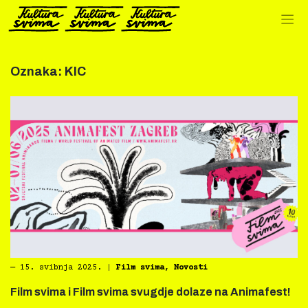
Preskoči
na
sadržaj
Oznaka:
KIC
―
15. svibnja 2025.
|
Film svima
,
Novosti
Film svima i Film svima svugdje dolaze na Animafest!