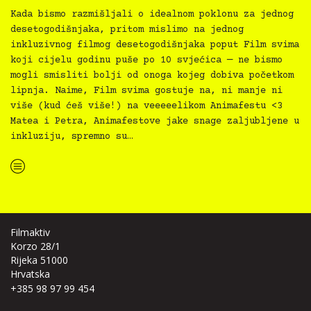
Kada bismo razmišljali o idealnom poklonu za jednog
desetogodišnjaka, pritom mislimo na jednog
inkluzivnog filmog desetogodišnjaka poput Film svima
koji cijelu godinu puše po 10 svjećica — ne bismo
mogli smisliti bolji od onoga kojeg dobiva početkom
lipnja. Naime, Film svima gostuje na, ni manje ni
više (kud ćeš više!) na veeeeelikom Animafestu <3
Matea i Petra, Animafestove jake snage zaljubljene u
inkluziju, spremno su…
“Film svima i Film svima svugdje dolaze na Animafest!”
Filmaktiv
Korzo 28/1
Rijeka 51000
Hrvatska
+385 98 97 99 454