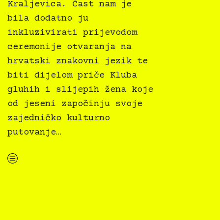
Kraljevica. Čast nam je
bila dodatno ju
inkluzivirati prijevodom
ceremonije otvaranja na
hrvatski znakovni jezik te
biti dijelom priče Kluba
gluhih i slijepih žena koje
od jeseni započinju svoje
zajedničko kulturno
putovanje…
“Inkluzivirano otvaranje izložbe Dodir je naša stvarnost Udruge slijepih PGŽ”