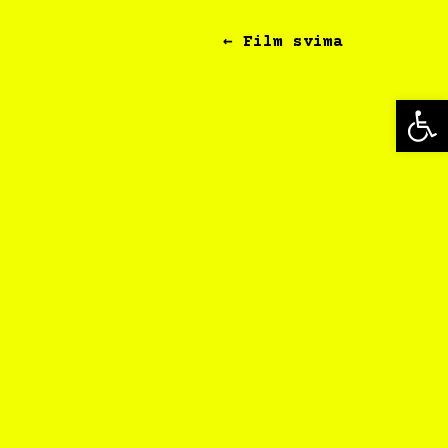
← Film svima
Op