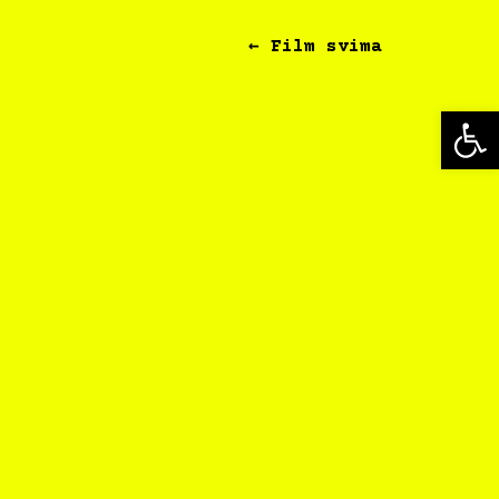
← Film svima
Op