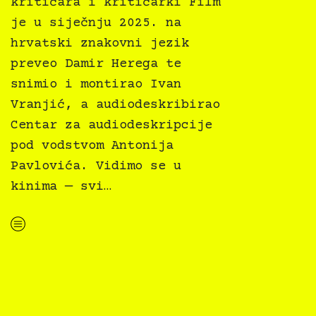
kritičara i kritičarki Film
je u siječnju 2025. na
hrvatski znakovni jezik
preveo Damir Herega te
snimio i montirao Ivan
Vranjić, a audiodeskribirao
Centar za audiodeskripcije
pod vodstvom Antonija
Pavlovića. Vidimo se u
kinima — svi…
“Fiume o morte! osvojio Tiger i FIPRESCI nagradu na IFF Rotterdam!”