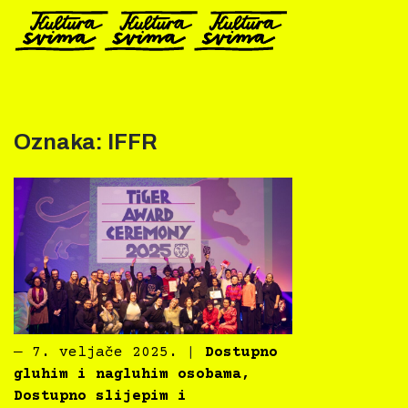
Preskoči
na
sadržaj
Oznaka:
IFFR
―
7. veljače 2025.
|
Dostupno
gluhim i nagluhim osobama
,
Dostupno slijepim i