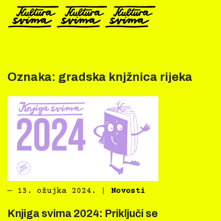
Preskoči
na
sadržaj
Oznaka:
gradska knjžnica rijeka
―
13. ožujka 2024.
|
Novosti
Knjiga svima 2024: Priključi se