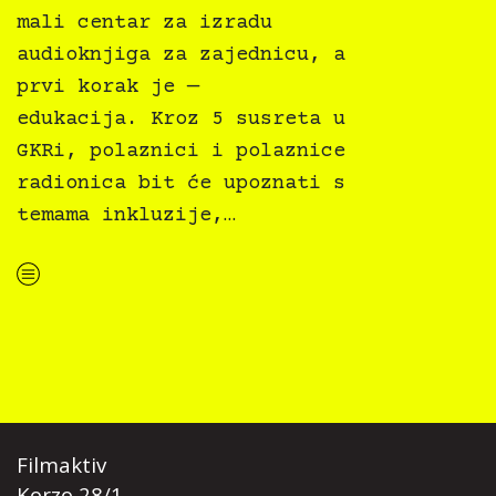
mali centar za izradu
audioknjiga za zajednicu, a
prvi korak je —
edukacija. Kroz 5 susreta u
GKRi, polaznici i polaznice
radionica bit će upoznati s
temama inkluzije,…
“Knjiga svima 2024: Priključi se inkluzivnom hubu Gradske knjižnice Rijeka i nauči stvarati audio knjige”
Filmaktiv
Korzo 28/1