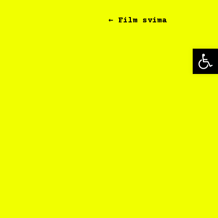
← Film svima
Op