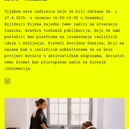
Tijekom seta radionica koje će biti održane 26. i
27.4.2025. u terminu 16:00—19:30 u Gradskoj
knjižnici Rijeka zajedno ćemo raditi na stvaranju
fanzina, kratkih tiskanih publikacija, koji će nam
poslužiti kao platforma za izražavanje različitih
ideja i mišljenja. Prateći korijene fanzina, koji se
nalaze baš u različitim subkulturama te se kroz
povijest koriste u aktivističkim skupinama, koristit
ćemo format kao pristupačan način za širenje
informacija…
“Kultura svima svugdje pokreće novi projekt od mladih za sve — inkluZiNE!”