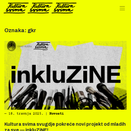
Preskoči
na
sadržaj
Oznaka:
gkr
―
18. travnja 2025.
|
Novosti
Kultura svima svugdje pokreće novi projekt od mladih
za sve — inkluZiNE!