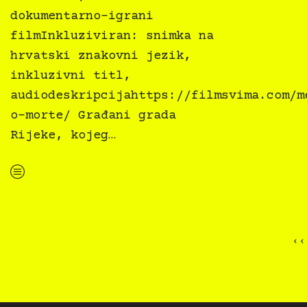
dokumentarno-igrani
filmInkluziviran: snimka na
hrvatski znakovni jezik,
inkluzivni titl,
audiodeskripcijahttps://filmsvima.com/m
o-morte/ Građani grada
Rijeke, kojeg…
“
Novo u inkluzivnoj Film svima Medijateci — Fiume o morte!, r. Igor Bezinović”
‹‹