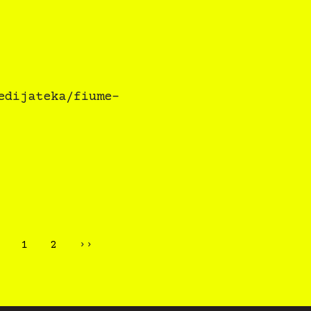
edijateka/fiume-
1
2
››