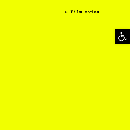
← Film svima
Op