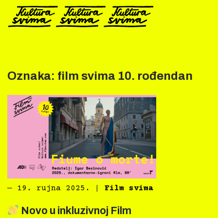
Preskoči
na
sadržaj
Oznaka:
film svima 10. rođendan
―
19. rujna 2025.
|
Film svima
Novo u inkluzivnoj Film